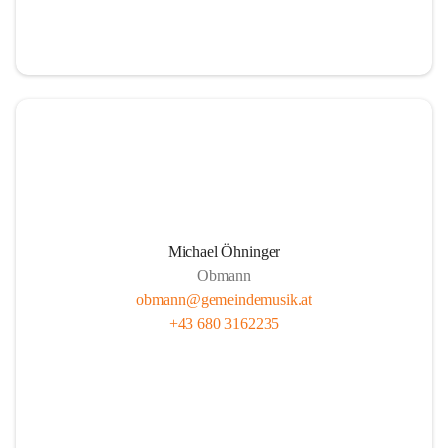
i
i
t
t
z
z
Michael Öhninger
Obmann
obmann@gemeindemusik.at
+43 680 3162235