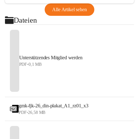
Alle Artikel sehen
Dateien
Unterstützendes Mitglied werden
PDF
•
0,1 MB
gmk-fjk-26_din-plakat_A1_rz01_x3
PDF
•
26,58 MB