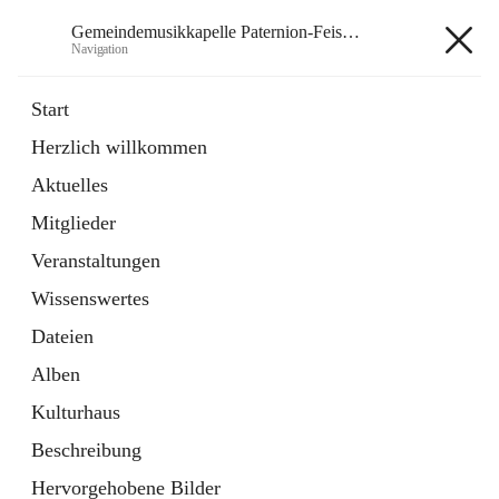
Gemeindemusikkapelle Paternion-Feistritz
Navigation
Gemeindemusikkapelle
Start
Paternion-Feistritz
Herzlich willkommen
Aktuelles
öffnet
Instagram
Mitglieder
in
Externe Webseite
neuem
Veranstaltungen
Tab
öffnet
Youtube
Wissenswertes
in
Externe Webseite
neuem
Dateien
Tab
Alben
Kulturhaus
Beschreibung
Hauptadresse
Hervorgehobene Bilder