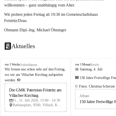
willkommen – ganz unabhängig vom Alter.
Wir proben jeden Freitag ab 19:30 im Gemeinschaftshaus 
Feistritz/Drau.
Obmann Dipl.-Ing. Michael Öhninger
Aktuelles
G
G
vor 1 Woche
vor 1 Monat
Ankündigung
Bericht
e
e
Wir freuen uns schon sehr auf den Freitag, 
📅 Samstag, 4. Juli
m
m
wo wir am Villacher Kirchtag aufspielen 
🚒 150 Jahre Freiwillige Fe
e
e
werden. 🎼
i
i
© Fotos: Christina Scherzer
n
n
Die GMK Paternion-Feistritz am 
31
d
d
Villacher Kirchtag
Album
JUL
e
e
Fr., 31. Juli 2026, 13:00 - 14:30
m
m
150 Jahre Freiwillige 
Rathausplatz, 9500, Villach, Kärnten, AUT
u
u
s
s