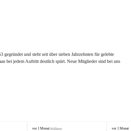
gegründet und steht seit über sieben Jahrzehnten für gelebte 
 bei jedem Auftritt deutlich spürt. Neue Mitglieder sind bei uns 
G
G
vor 1 Monat
vor 1 Monat
Jubiläum