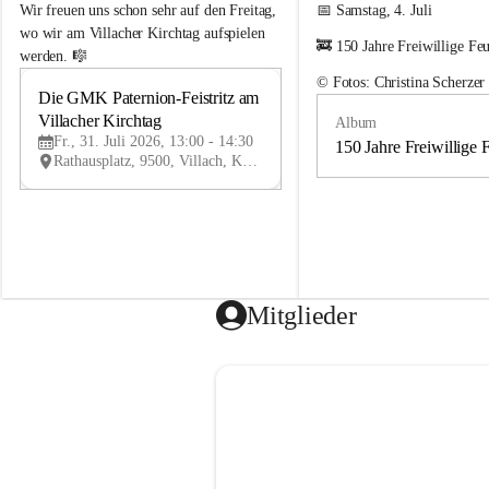
e
e
Wir freuen uns schon sehr auf den Freitag, 
📅 Samstag, 4. Juli
m
m
wo wir am Villacher Kirchtag aufspielen 
🚒 150 Jahre Freiwillige Fe
e
e
werden. 🎼
i
i
© Fotos: Christina Scherzer
n
n
Die GMK Paternion-Feistritz am 
31
d
d
Villacher Kirchtag
Album
JUL
e
e
Fr., 31. Juli 2026, 13:00 - 14:30
m
m
150 Jahre Freiwillige 
Rathausplatz, 9500, Villach, Kärnten, AUT
u
u
s
s
i
i
k
k
k
k
a
a
p
p
e
e
Mitglieder
l
l
l
l
e
e
P
P
a
a
t
t
e
e
r
r
n
n