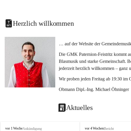
Herzlich willkommen
… auf der Website der Gemeindemusikka
Die GMK Paternion-Feistritz kommt aus
Blasmusik und starke Gemeinschaft. Bes
jederzeit herzlich willkommen – ganz 
Wir proben jeden Freitag ab 19:30 im 
Obmann Dipl.-Ing. Michael Öhninger
Aktuelles
G
G
vor 1 Woche
vor 4 Wochen
Ankündigung
Bericht