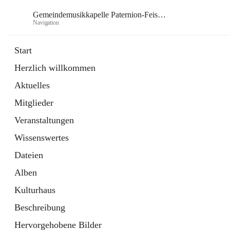
Gemeindemusikkapelle Paternion-Feistritz
Navigation
Gem
Start
Herzlich willkommen
öffnet
Instagram
Aktuelles
in
Externe Webseite
neuem
Mitglieder
Tab
öffnet
Youtube
in
Externe Webseite
Veranstaltungen
neuem
Tab
Wissenswertes
Dateien
Alben
Kulturhaus
Beschreibung
Hervorgehobene Bilder