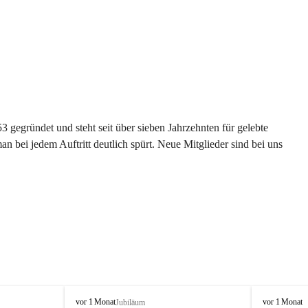
gegründet und steht seit über sieben Jahrzehnten für gelebte 
 bei jedem Auftritt deutlich spürt. Neue Mitglieder sind bei uns 
G
G
vor 1 Monat
vor 1 Monat
Jubiläum