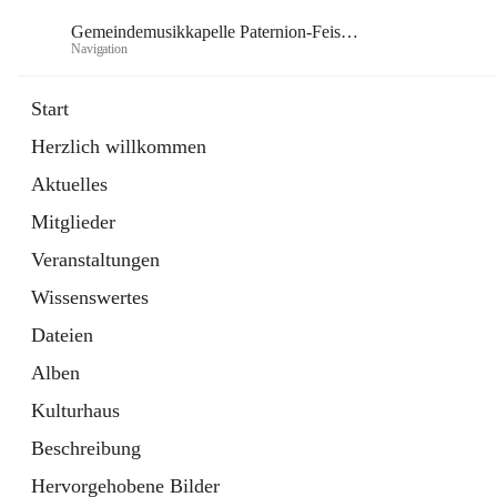
Gemeindemusikkapelle Paternion-Feistritz
Navigation
Gem
Start
Herzlich willkommen
öffnet
Instagram
Aktuelles
in
Externe Webseite
neuem
Mitglieder
Tab
öffnet
Youtube
in
Externe Webseite
Veranstaltungen
neuem
Tab
Wissenswertes
Dateien
Alben
Kulturhaus
Beschreibung
Hervorgehobene Bilder