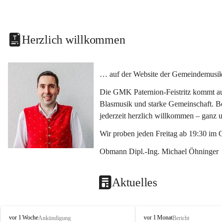
Herzlich willkommen
… auf der Website der Gemeindemusikka
Die GMK Paternion-Feistritz kommt aus
Blasmusik und starke Gemeinschaft. Bes
jederzeit herzlich willkommen – ganz 
Wir proben jeden Freitag ab 19:30 im 
Obmann Dipl.-Ing. Michael Öhninger
Aktuelles
G
G
vor 1 Woche
vor 1 Monat
Ankündigung
Bericht