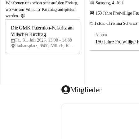
e
e
Wir freuen uns schon sehr auf den Freitag, 
📅 Samstag, 4. Juli
m
m
wo wir am Villacher Kirchtag aufspielen 
🚒 150 Jahre Freiwillige Fe
e
e
werden. 🎼
i
i
© Fotos: Christina Scherzer
n
n
Die GMK Paternion-Feistritz am 
31
d
d
Villacher Kirchtag
Album
JUL
e
e
Fr., 31. Juli 2026, 13:00 - 14:30
m
m
150 Jahre Freiwillige 
Rathausplatz, 9500, Villach, Kärnten, AUT
u
u
s
s
i
i
k
k
k
k
a
a
p
p
e
e
Mitglieder
l
l
l
l
e
e
P
P
a
a
t
t
e
e
r
r
n
n