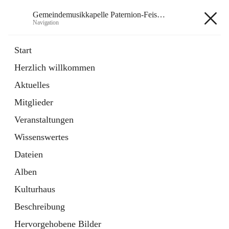
Gemeindemusikkapelle Paternion-Feistritz
Navigation
Gemeindemusikkapelle
Start
Paternion-Feistritz
Herzlich willkommen
Aktuelles
öffnet
Instagram
Mitglieder
in
Externe Webseite
neuem
Veranstaltungen
Tab
öffnet
Youtube
Wissenswertes
in
Externe Webseite
neuem
Dateien
Tab
Alben
Kulturhaus
Beschreibung
Hauptadresse
Hervorgehobene Bilder