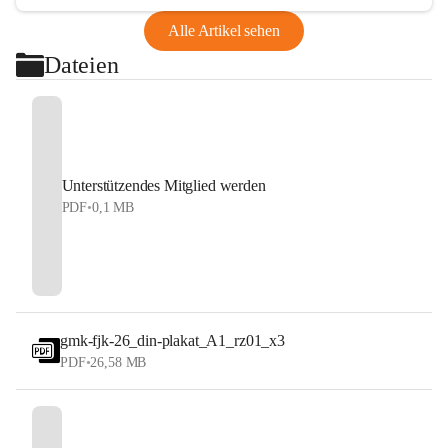
Alle Artikel sehen
Dateien
Unterstützendes Mitglied werden
PDF
•
0,1 MB
gmk-fjk-26_din-plakat_A1_rz01_x3
PDF
•
26,58 MB