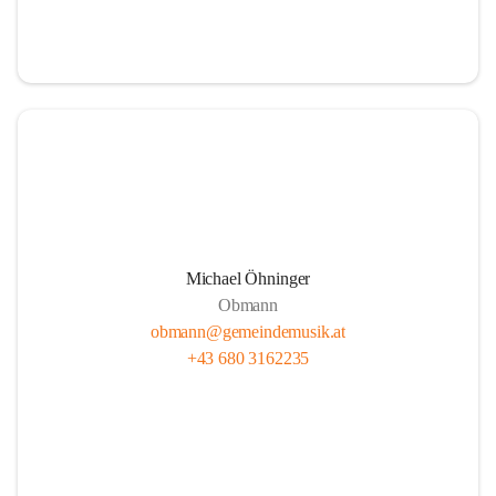
i
i
t
t
z
z
Michael Öhninger
Obmann
obmann@gemeindemusik.at
+43 680 3162235