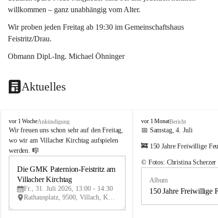
willkommen – ganz unabhängig vom Alter.
Wir proben jeden Freitag ab 19:30 im Gemeinschaftshaus 
Feistritz/Drau.
Obmann Dipl.-Ing. Michael Öhninger
Aktuelles
G
G
vor 1 Woche
vor 1 Monat
Ankündigung
Bericht
e
e
Wir freuen uns schon sehr auf den Freitag, 
📅 Samstag, 4. Juli
m
m
wo wir am Villacher Kirchtag aufspielen 
🚒 150 Jahre Freiwillige Fe
e
e
werden. 🎼
i
i
© Fotos: Christina Scherzer
n
n
Die GMK Paternion-Feistritz am 
31
d
d
Villacher Kirchtag
Album
JUL
e
e
Fr., 31. Juli 2026, 13:00 - 14:30
m
m
150 Jahre Freiwillige 
Rathausplatz, 9500, Villach, Kärnten, AUT
u
u
s
s