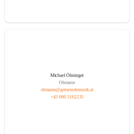
i
i
t
t
z
z
Michael Öhninger
Obmann
obmann@gemeindemusik.at
+43 680 3162235