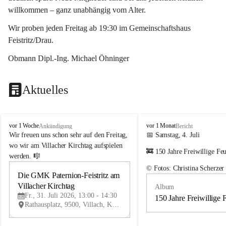
willkommen – ganz unabhängig vom Alter.
Wir proben jeden Freitag ab 19:30 im Gemeinschaftshaus 
Feistritz/Drau.
Obmann Dipl.-Ing. Michael Öhninger
Aktuelles
G
G
vor 1 Woche
vor 1 Monat
Ankündigung
Bericht
e
e
Wir freuen uns schon sehr auf den Freitag, 
📅 Samstag, 4. Juli
m
m
wo wir am Villacher Kirchtag aufspielen 
🚒 150 Jahre Freiwillige Fe
e
e
werden. 🎼
i
i
© Fotos: Christina Scherzer
n
n
Die GMK Paternion-Feistritz am 
31
d
d
Villacher Kirchtag
Album
JUL
e
e
Fr., 31. Juli 2026, 13:00 - 14:30
m
m
150 Jahre Freiwillige 
Rathausplatz, 9500, Villach, Kärnten, AUT
u
u
s
s