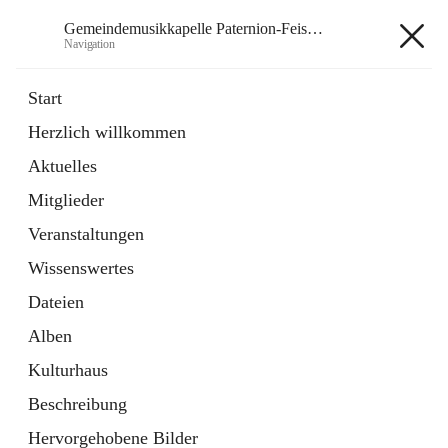
Gemeindemusikkapelle Paternion-Feistritz
Navigation
Gemeindemusikkapelle
Start
Paternion-Feistritz
Herzlich willkommen
Aktuelles
öffnet
Instagram
Mitglieder
in
Externe Webseite
neuem
Veranstaltungen
Tab
öffnet
Youtube
Wissenswertes
in
Externe Webseite
neuem
Dateien
Tab
Alben
Kulturhaus
Beschreibung
Hauptadresse
Hervorgehobene Bilder