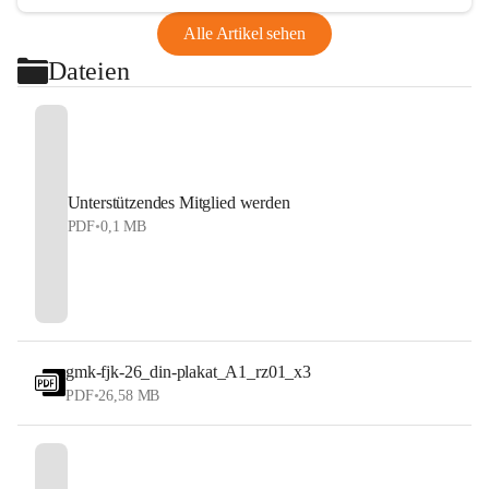
Alle Artikel sehen
Dateien
Unterstützendes Mitglied werden
PDF
•
0,1 MB
gmk-fjk-26_din-plakat_A1_rz01_x3
PDF
•
26,58 MB