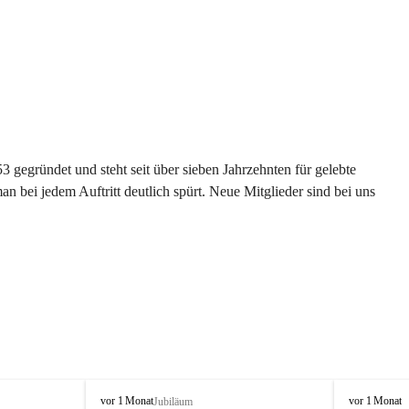
gegründet und steht seit über sieben Jahrzehnten für gelebte 
 bei jedem Auftritt deutlich spürt. Neue Mitglieder sind bei uns 
G
G
vor 1 Monat
vor 1 Monat
Jubiläum