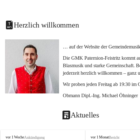
Herzlich willkommen
… auf der Website der Gemeindemusikka
Die GMK Paternion-Feistritz kommt aus
Blasmusik und starke Gemeinschaft. Bes
jederzeit herzlich willkommen – ganz 
Wir proben jeden Freitag ab 19:30 im 
Obmann Dipl.-Ing. Michael Öhninger
Aktuelles
G
G
vor 1 Woche
vor 1 Monat
Ankündigung
Bericht