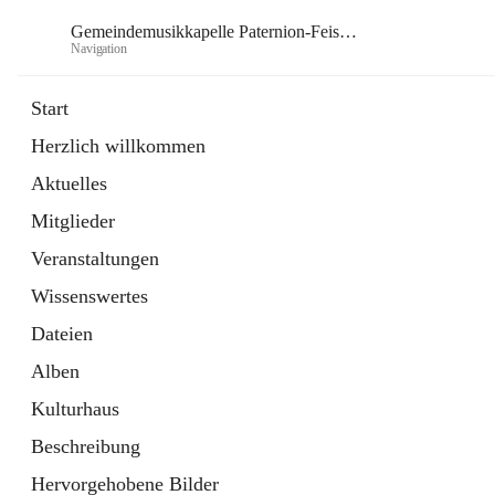
Gemeindemusikkapelle Paternion-Feistritz
Navigation
Gem
Start
Herzlich willkommen
öffnet
Instagram
Aktuelles
in
Externe Webseite
neuem
Mitglieder
Tab
öffnet
Youtube
in
Externe Webseite
Veranstaltungen
neuem
Tab
Wissenswertes
Dateien
Alben
Kulturhaus
Beschreibung
Hervorgehobene Bilder