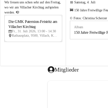
e
e
Wir freuen uns schon sehr auf den Freitag, 
📅 Samstag, 4. Juli
m
m
wo wir am Villacher Kirchtag aufspielen 
🚒 150 Jahre Freiwillige Fe
e
e
werden. 🎼
i
i
© Fotos: Christina Scherzer
n
n
Die GMK Paternion-Feistritz am 
31
d
d
Villacher Kirchtag
Album
JUL
e
e
Fr., 31. Juli 2026, 13:00 - 14:30
m
m
150 Jahre Freiwillige 
Rathausplatz, 9500, Villach, Kärnten, AUT
u
u
s
s
i
i
k
k
k
k
a
a
p
p
e
e
Mitglieder
l
l
l
l
e
e
P
P
a
a
t
t
e
e
r
r
n
n