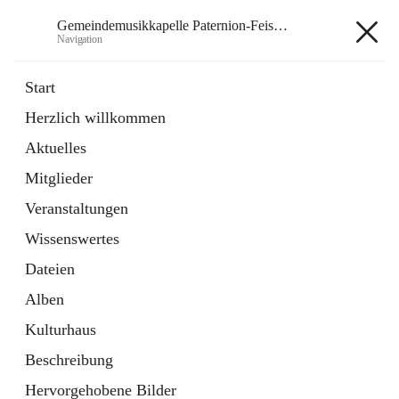
Gemeindemusikkapelle Paternion-Feistritz
Navigation
Gemeindemusikkapelle
Start
Paternion-Feistritz
Herzlich willkommen
Aktuelles
öffnet
Instagram
Mitglieder
in
Externe Webseite
neuem
Veranstaltungen
Tab
öffnet
Youtube
Wissenswertes
in
Externe Webseite
neuem
Dateien
Tab
Alben
Kulturhaus
Beschreibung
Hauptadresse
Hervorgehobene Bilder