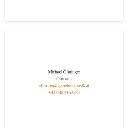
i
i
t
t
z
z
Michael Öhninger
Obmann
obmann@gemeindemusik.at
+43 680 3162235