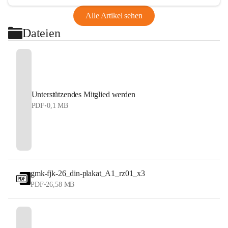
Alle Artikel sehen
Dateien
Unterstützendes Mitglied werden
PDF
•
0,1 MB
gmk-fjk-26_din-plakat_A1_rz01_x3
PDF
•
26,58 MB