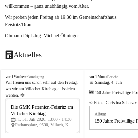
willkommen – ganz unabhängig vom Alter.
Wir proben jeden Freitag ab 19:30 im Gemeinschaftshaus 
Feistritz/Drau.
Obmann Dipl.-Ing. Michael Öhninger
Aktuelles
G
G
vor 1 Woche
vor 1 Monat
Ankündigung
Bericht
e
e
Wir freuen uns schon sehr auf den Freitag, 
📅 Samstag, 4. Juli
m
m
wo wir am Villacher Kirchtag aufspielen 
🚒 150 Jahre Freiwillige Fe
e
e
werden. 🎼
i
i
© Fotos: Christina Scherzer
n
n
Die GMK Paternion-Feistritz am 
31
d
d
Villacher Kirchtag
Album
JUL
e
e
Fr., 31. Juli 2026, 13:00 - 14:30
m
m
150 Jahre Freiwillige 
Rathausplatz, 9500, Villach, Kärnten, AUT
u
u
s
s