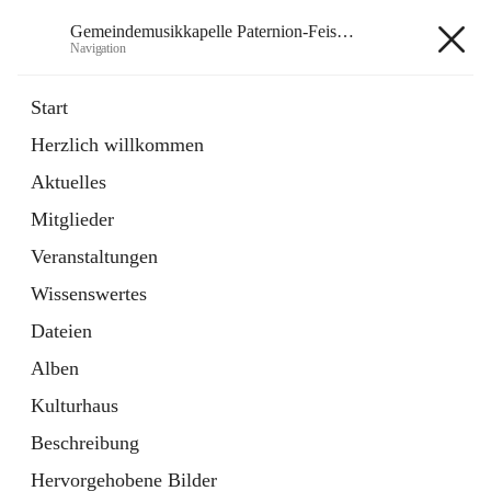
Gemeindemusikkapelle Paternion-Feistritz
Navigation
Gemeindemusikkapelle
Start
Paternion-Feistritz
Herzlich willkommen
Aktuelles
öffnet
Instagram
Mitglieder
in
Externe Webseite
neuem
Veranstaltungen
Tab
öffnet
Youtube
Wissenswertes
in
Externe Webseite
neuem
Dateien
Tab
Alben
Kulturhaus
Beschreibung
Hauptadresse
Hervorgehobene Bilder