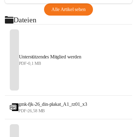
Alle Artikel sehen
Dateien
Unterstützendes Mitglied werden
PDF
•
0,1 MB
gmk-fjk-26_din-plakat_A1_rz01_x3
PDF
•
26,58 MB