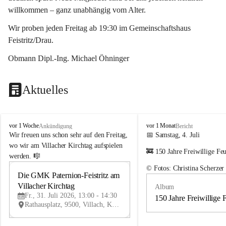
willkommen – ganz unabhängig vom Alter.
Wir proben jeden Freitag ab 19:30 im Gemeinschaftshaus 
Feistritz/Drau.
Obmann Dipl.-Ing. Michael Öhninger
Aktuelles
G
G
vor 1 Woche
vor 1 Monat
Ankündigung
Bericht
e
e
Wir freuen uns schon sehr auf den Freitag, 
📅 Samstag, 4. Juli
m
m
wo wir am Villacher Kirchtag aufspielen 
🚒 150 Jahre Freiwillige Fe
e
e
werden. 🎼
i
i
© Fotos: Christina Scherzer
n
n
Die GMK Paternion-Feistritz am 
31
d
d
Villacher Kirchtag
Album
JUL
e
e
Fr., 31. Juli 2026, 13:00 - 14:30
m
m
150 Jahre Freiwillige 
Rathausplatz, 9500, Villach, Kärnten, AUT
u
u
s
s