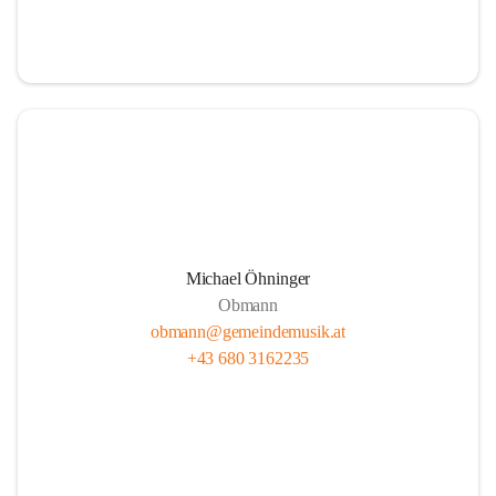
i
i
t
t
z
z
Michael Öhninger
Obmann
obmann@gemeindemusik.at
+43 680 3162235