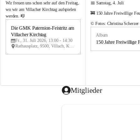
e
e
Wir freuen uns schon sehr auf den Freitag, 
📅 Samstag, 4. Juli
m
m
wo wir am Villacher Kirchtag aufspielen 
🚒 150 Jahre Freiwillige Fe
e
e
werden. 🎼
i
i
© Fotos: Christina Scherzer
n
n
Die GMK Paternion-Feistritz am 
31
d
d
Villacher Kirchtag
Album
JUL
e
e
Fr., 31. Juli 2026, 13:00 - 14:30
m
m
150 Jahre Freiwillige 
Rathausplatz, 9500, Villach, Kärnten, AUT
u
u
s
s
i
i
k
k
k
k
a
a
p
p
e
e
Mitglieder
l
l
l
l
e
e
P
P
a
a
t
t
e
e
r
r
n
n