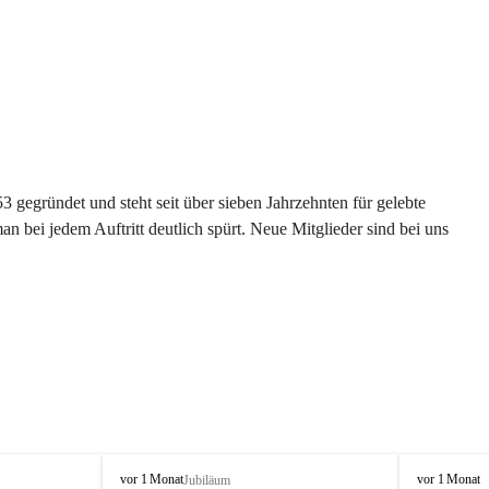
gegründet und steht seit über sieben Jahrzehnten für gelebte 
 bei jedem Auftritt deutlich spürt. Neue Mitglieder sind bei uns 
G
G
vor 1 Monat
vor 1 Monat
Jubiläum