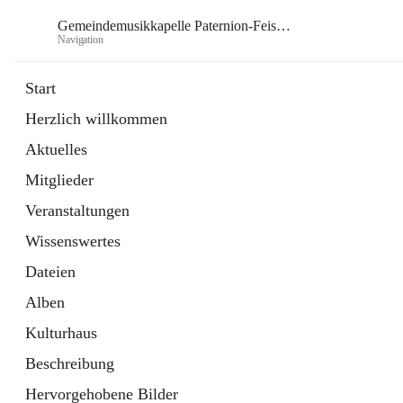
Gemeindemusikkapelle Paternion-Feistritz
Navigation
Gem
Start
Herzlich willkommen
öffnet
Instagram
Aktuelles
in
Externe Webseite
neuem
Mitglieder
Tab
öffnet
Youtube
in
Externe Webseite
Veranstaltungen
neuem
Tab
Wissenswertes
Dateien
Alben
Kulturhaus
Beschreibung
Hervorgehobene Bilder