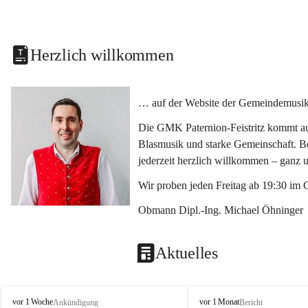
Herzlich willkommen
… auf der Website der Gemeindemusikka
Die GMK Paternion-Feistritz kommt aus
Blasmusik und starke Gemeinschaft. Bes
jederzeit herzlich willkommen – ganz 
Wir proben jeden Freitag ab 19:30 im 
Obmann Dipl.-Ing. Michael Öhninger
Aktuelles
G
G
vor 1 Woche
vor 1 Monat
Ankündigung
Bericht