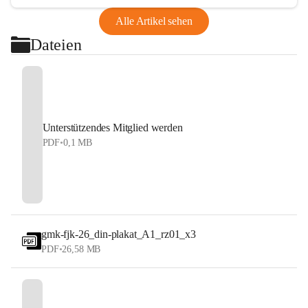
Alle Artikel sehen
Dateien
Unterstützendes Mitglied werden
PDF
•
0,1 MB
gmk-fjk-26_din-plakat_A1_rz01_x3
PDF
•
26,58 MB