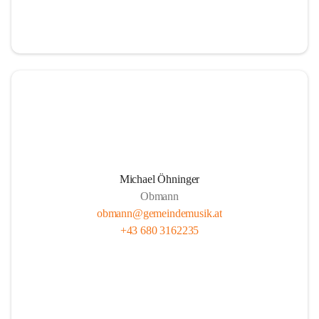
i
i
t
t
z
z
Michael Öhninger
Obmann
obmann@gemeindemusik.at
+43 680 3162235