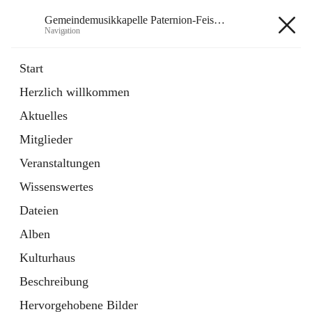
Gemeindemusikkapelle Paternion-Feistritz
Navigation
Gemeindemusikkapelle
Start
Paternion-Feistritz
Herzlich willkommen
Aktuelles
öffnet
Instagram
Mitglieder
in
Externe Webseite
neuem
Veranstaltungen
Tab
öffnet
Youtube
Wissenswertes
in
Externe Webseite
neuem
Dateien
Tab
Alben
Kulturhaus
Beschreibung
Hauptadresse
Hervorgehobene Bilder