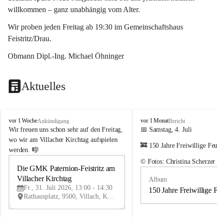
willkommen – ganz unabhängig vom Alter.
Wir proben jeden Freitag ab 19:30 im Gemeinschaftshaus 
Feistritz/Drau.
Obmann Dipl.-Ing. Michael Öhninger
Aktuelles
G
G
vor 1 Woche
vor 1 Monat
Ankündigung
Bericht
e
e
Wir freuen uns schon sehr auf den Freitag, 
📅 Samstag, 4. Juli
m
m
wo wir am Villacher Kirchtag aufspielen 
🚒 150 Jahre Freiwillige Fe
e
e
werden. 🎼
i
i
© Fotos: Christina Scherzer
n
n
Die GMK Paternion-Feistritz am 
31
d
d
Villacher Kirchtag
Album
JUL
e
e
Fr., 31. Juli 2026, 13:00 - 14:30
m
m
150 Jahre Freiwillige 
Rathausplatz, 9500, Villach, Kärnten, AUT
u
u
s
s