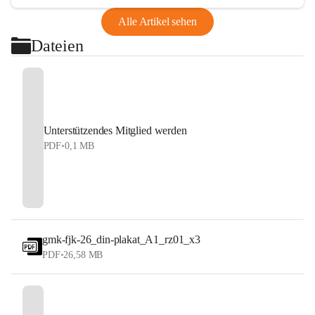
Alle Artikel sehen
Dateien
Unterstützendes Mitglied werden
PDF
•
0,1 MB
gmk-fjk-26_din-plakat_A1_rz01_x3
PDF
•
26,58 MB