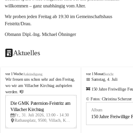
willkommen – ganz unabhängig vom Alter.
Wir proben jeden Freitag ab 19:30 im Gemeinschaftshaus 
Feistritz/Drau.
Obmann Dipl.-Ing. Michael Öhninger
Aktuelles
G
G
vor 1 Woche
vor 1 Monat
Ankündigung
Bericht
e
e
Wir freuen uns schon sehr auf den Freitag, 
📅 Samstag, 4. Juli
m
m
wo wir am Villacher Kirchtag aufspielen 
🚒 150 Jahre Freiwillige Fe
e
e
werden. 🎼
i
i
© Fotos: Christina Scherzer
n
n
Die GMK Paternion-Feistritz am 
31
d
d
Villacher Kirchtag
Album
JUL
e
e
Fr., 31. Juli 2026, 13:00 - 14:30
m
m
150 Jahre Freiwillige 
Rathausplatz, 9500, Villach, Kärnten, AUT
u
u
s
s