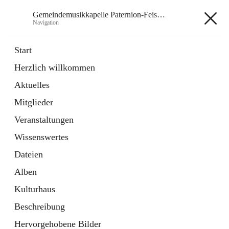
Gemeindemusikkapelle Paternion-Feistritz
Navigation
Gemeindemusikkapelle
Start
Paternion-Feistritz
Herzlich willkommen
Aktuelles
öffnet
Instagram
Mitglieder
in
Externe Webseite
neuem
Veranstaltungen
Tab
öffnet
Youtube
Wissenswertes
in
Externe Webseite
neuem
Dateien
Tab
Alben
Kulturhaus
Beschreibung
Hauptadresse
Hervorgehobene Bilder