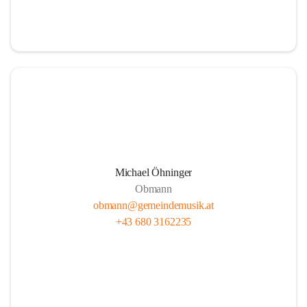
i
i
t
t
z
z
Michael Öhninger
Obmann
obmann@gemeindemusik.at
+43 680 3162235