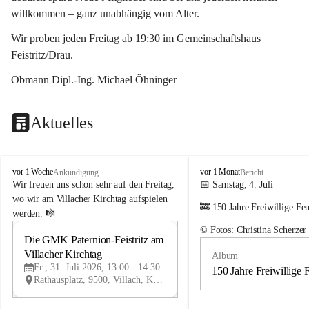
willkommen – ganz unabhängig vom Alter.
Wir proben jeden Freitag ab 19:30 im Gemeinschaftshaus 
Feistritz/Drau.
Obmann Dipl.-Ing. Michael Öhninger
Aktuelles
G
G
vor 1 Woche
vor 1 Monat
Ankündigung
Bericht
e
e
Wir freuen uns schon sehr auf den Freitag, 
📅 Samstag, 4. Juli
m
m
wo wir am Villacher Kirchtag aufspielen 
🚒 150 Jahre Freiwillige Fe
e
e
werden. 🎼
i
i
© Fotos: Christina Scherzer
n
n
Die GMK Paternion-Feistritz am 
31
d
d
Villacher Kirchtag
Album
JUL
e
e
Fr., 31. Juli 2026, 13:00 - 14:30
m
m
150 Jahre Freiwillige 
Rathausplatz, 9500, Villach, Kärnten, AUT
u
u
s
s