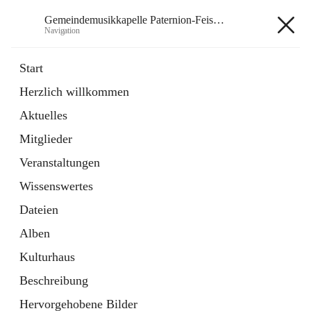
Gemeindemusikkapelle Paternion-Feistritz
Navigation
Gemeindemusikkapelle
Start
Paternion-Feistritz
Herzlich willkommen
Aktuelles
öffnet
Instagram
Mitglieder
in
Externe Webseite
neuem
Veranstaltungen
Tab
öffnet
Youtube
Wissenswertes
in
Externe Webseite
neuem
Dateien
Tab
Alben
Kulturhaus
Beschreibung
Hauptadresse
Hervorgehobene Bilder