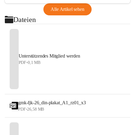
Alle Artikel sehen
Dateien
Unterstützendes Mitglied werden
PDF
•
0,1 MB
gmk-fjk-26_din-plakat_A1_rz01_x3
PDF
•
26,58 MB