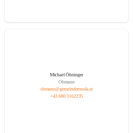
i
i
t
t
z
z
Michael Öhninger
Obmann
obmann@gemeindemusik.at
+43 680 3162235