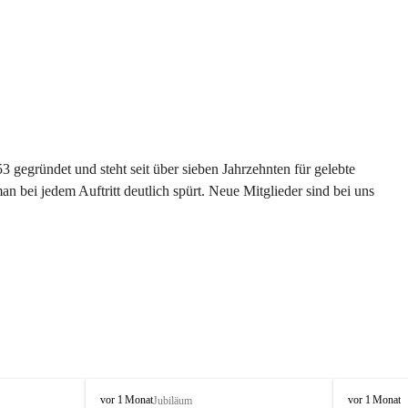
gegründet und steht seit über sieben Jahrzehnten für gelebte 
 bei jedem Auftritt deutlich spürt. Neue Mitglieder sind bei uns 
G
G
vor 1 Monat
vor 1 Monat
Jubiläum