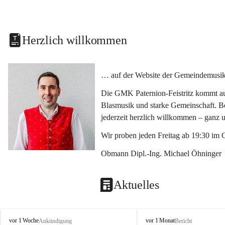
Herzlich willkommen
… auf der Website der Gemeindemusikka
Die GMK Paternion-Feistritz kommt aus
Blasmusik und starke Gemeinschaft. Bes
jederzeit herzlich willkommen – ganz 
Wir proben jeden Freitag ab 19:30 im 
Obmann Dipl.-Ing. Michael Öhninger
Aktuelles
G
G
vor 1 Woche
vor 1 Monat
Ankündigung
Bericht