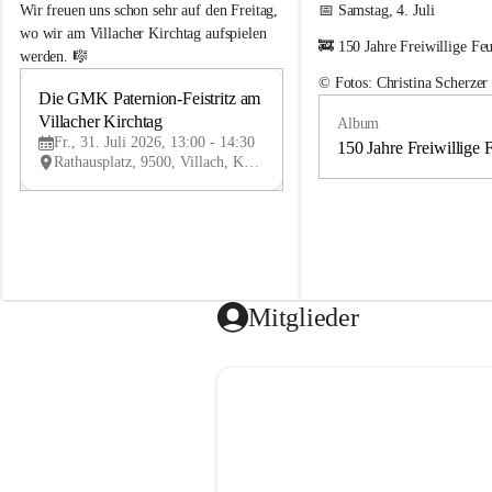
e
e
Wir freuen uns schon sehr auf den Freitag, 
📅 Samstag, 4. Juli
m
m
wo wir am Villacher Kirchtag aufspielen 
🚒 150 Jahre Freiwillige Fe
e
e
werden. 🎼
i
i
© Fotos: Christina Scherzer
n
n
Die GMK Paternion-Feistritz am 
31
d
d
Villacher Kirchtag
Album
JUL
e
e
Fr., 31. Juli 2026, 13:00 - 14:30
m
m
150 Jahre Freiwillige 
Rathausplatz, 9500, Villach, Kärnten, AUT
u
u
s
s
i
i
k
k
k
k
a
a
p
p
e
e
Mitglieder
l
l
l
l
e
e
P
P
a
a
t
t
e
e
r
r
n
n