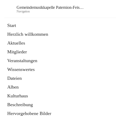
Gemeindemusikkapelle Paternion-Feistritz
Navigation
Gem
Start
Herzlich willkommen
öffnet
Instagram
Aktuelles
in
Externe Webseite
neuem
Mitglieder
Tab
öffnet
Youtube
in
Externe Webseite
Veranstaltungen
neuem
Tab
Wissenswertes
Dateien
Alben
Kulturhaus
Beschreibung
Hervorgehobene Bilder