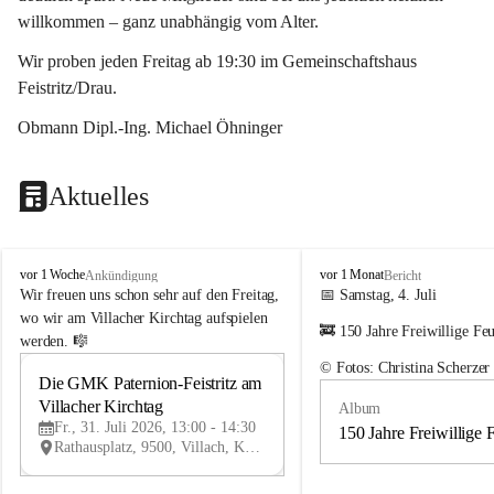
willkommen – ganz unabhängig vom Alter.
Wir proben jeden Freitag ab 19:30 im Gemeinschaftshaus 
Feistritz/Drau.
Obmann Dipl.-Ing. Michael Öhninger
Aktuelles
G
G
vor 1 Woche
vor 1 Monat
Ankündigung
Bericht
e
e
Wir freuen uns schon sehr auf den Freitag, 
📅 Samstag, 4. Juli
m
m
wo wir am Villacher Kirchtag aufspielen 
🚒 150 Jahre Freiwillige Fe
e
e
werden. 🎼
i
i
© Fotos: Christina Scherzer
n
n
Die GMK Paternion-Feistritz am 
31
d
d
Villacher Kirchtag
Album
JUL
e
e
Fr., 31. Juli 2026, 13:00 - 14:30
m
m
150 Jahre Freiwillige 
Rathausplatz, 9500, Villach, Kärnten, AUT
u
u
s
s