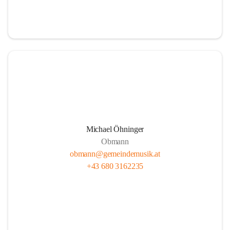
i
i
t
t
z
z
Michael Öhninger
Obmann
obmann@gemeindemusik.at
+43 680 3162235