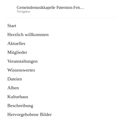
Gemeindemusikkapelle Paternion-Feistritz
Navigation
Gem
Start
Herzlich willkommen
öffnet
Instagram
Aktuelles
in
Externe Webseite
neuem
Mitglieder
Tab
öffnet
Youtube
in
Externe Webseite
Veranstaltungen
neuem
Tab
Wissenswertes
Dateien
Alben
Kulturhaus
Beschreibung
Hervorgehobene Bilder