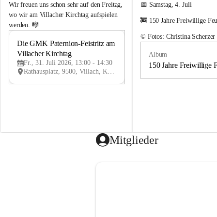
e
e
Wir freuen uns schon sehr auf den Freitag, 
📅 Samstag, 4. Juli
m
m
wo wir am Villacher Kirchtag aufspielen 
🚒 150 Jahre Freiwillige Fe
e
e
werden. 🎼
i
i
© Fotos: Christina Scherzer
n
n
Die GMK Paternion-Feistritz am 
31
d
d
Villacher Kirchtag
Album
JUL
e
e
Fr., 31. Juli 2026, 13:00 - 14:30
m
m
150 Jahre Freiwillige 
Rathausplatz, 9500, Villach, Kärnten, AUT
u
u
s
s
i
i
k
k
k
k
a
a
p
p
e
e
Mitglieder
l
l
l
l
e
e
P
P
a
a
t
t
e
e
r
r
n
n