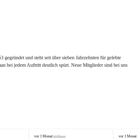
gegründet und steht seit über sieben Jahrzehnten für gelebte 
 bei jedem Auftritt deutlich spürt. Neue Mitglieder sind bei uns 
G
G
vor 1 Monat
vor 1 Monat
Jubiläum