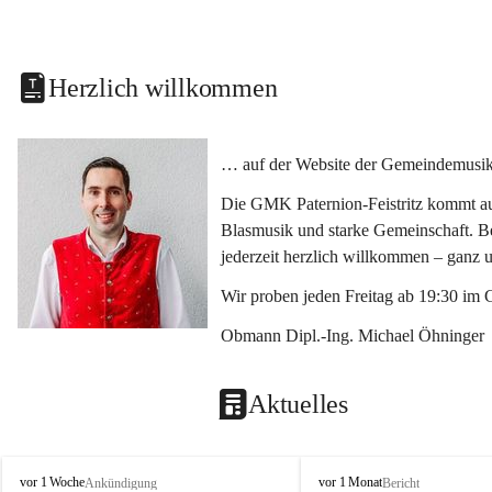
Herzlich willkommen
… auf der Website der Gemeindemusikka
Die GMK Paternion-Feistritz kommt aus
Blasmusik und starke Gemeinschaft. Bes
jederzeit herzlich willkommen – ganz 
Wir proben jeden Freitag ab 19:30 im 
Obmann Dipl.-Ing. Michael Öhninger
Aktuelles
G
G
vor 1 Woche
vor 1 Monat
Ankündigung
Bericht