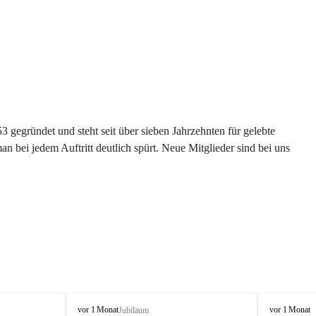
gegründet und steht seit über sieben Jahrzehnten für gelebte 
 bei jedem Auftritt deutlich spürt. Neue Mitglieder sind bei uns 
G
G
vor 1 Monat
vor 1 Monat
Jubiläum