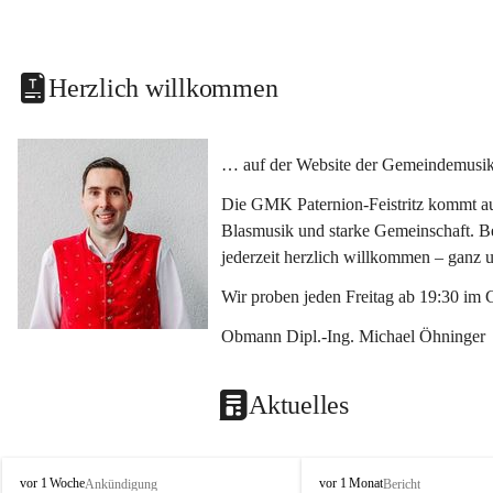
Herzlich willkommen
… auf der Website der Gemeindemusikka
Die GMK Paternion-Feistritz kommt aus
Blasmusik und starke Gemeinschaft. Bes
jederzeit herzlich willkommen – ganz 
Wir proben jeden Freitag ab 19:30 im 
Obmann Dipl.-Ing. Michael Öhninger
Aktuelles
G
G
vor 1 Woche
vor 1 Monat
Ankündigung
Bericht