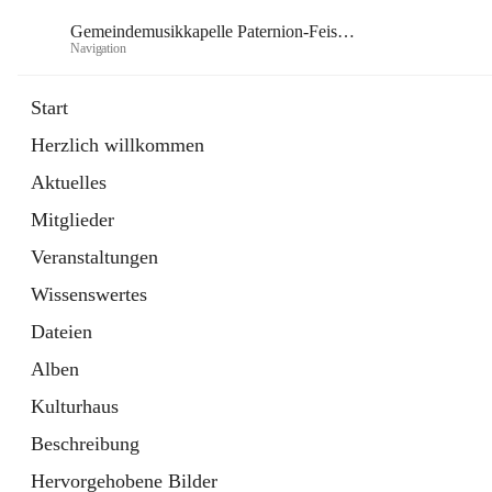
Gemeindemusikkapelle Paternion-Feistritz
Navigation
Gem
Start
Herzlich willkommen
öffnet
Instagram
Aktuelles
in
Externe Webseite
neuem
Mitglieder
Tab
öffnet
Youtube
in
Externe Webseite
Veranstaltungen
neuem
Tab
Wissenswertes
Dateien
Alben
Kulturhaus
Beschreibung
Hervorgehobene Bilder