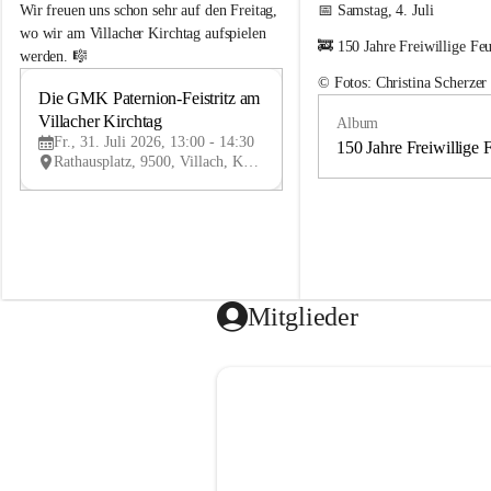
e
e
Wir freuen uns schon sehr auf den Freitag, 
📅 Samstag, 4. Juli
m
m
wo wir am Villacher Kirchtag aufspielen 
🚒 150 Jahre Freiwillige Fe
e
e
werden. 🎼
i
i
© Fotos: Christina Scherzer
n
n
Die GMK Paternion-Feistritz am 
31
d
d
Villacher Kirchtag
Album
JUL
e
e
Fr., 31. Juli 2026, 13:00 - 14:30
m
m
150 Jahre Freiwillige 
Rathausplatz, 9500, Villach, Kärnten, AUT
u
u
s
s
i
i
k
k
k
k
a
a
p
p
e
e
Mitglieder
l
l
l
l
e
e
P
P
a
a
t
t
e
e
r
r
n
n