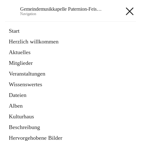
Gemeindemusikkapelle Paternion-Feistritz
Navigation
Gemeindemusikkapelle
Start
Paternion-Feistritz
Herzlich willkommen
Aktuelles
öffnet
Instagram
Mitglieder
in
Externe Webseite
neuem
Veranstaltungen
Tab
öffnet
Youtube
Wissenswertes
in
Externe Webseite
neuem
Dateien
Tab
Alben
Kulturhaus
Beschreibung
Hauptadresse
Hervorgehobene Bilder