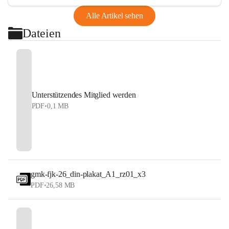
Alle Artikel sehen
Dateien
Unterstützendes Mitglied werden
PDF
•
0,1 MB
gmk-fjk-26_din-plakat_A1_rz01_x3
PDF
•
26,58 MB