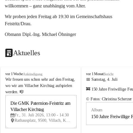
willkommen – ganz unabhängig vom Alter.
Wir proben jeden Freitag ab 19:30 im Gemeinschaftshaus 
Feistritz/Drau.
Obmann Dipl.-Ing. Michael Öhninger
Aktuelles
G
G
vor 1 Woche
vor 1 Monat
Ankündigung
Bericht
e
e
Wir freuen uns schon sehr auf den Freitag, 
📅 Samstag, 4. Juli
m
m
wo wir am Villacher Kirchtag aufspielen 
🚒 150 Jahre Freiwillige Fe
e
e
werden. 🎼
i
i
© Fotos: Christina Scherzer
n
n
Die GMK Paternion-Feistritz am 
31
d
d
Villacher Kirchtag
Album
JUL
e
e
Fr., 31. Juli 2026, 13:00 - 14:30
m
m
150 Jahre Freiwillige 
Rathausplatz, 9500, Villach, Kärnten, AUT
u
u
s
s