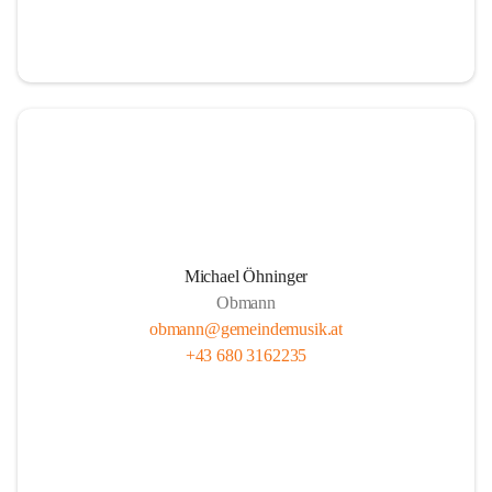
i
i
t
t
z
z
Michael Öhninger
Obmann
obmann@gemeindemusik.at
+43 680 3162235