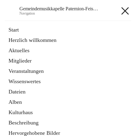
Gemeindemusikkapelle Paternion-Feistritz
Navigation
Gemeindemusikkapelle
Start
Paternion-Feistritz
Herzlich willkommen
Aktuelles
öffnet
Instagram
Mitglieder
in
Externe Webseite
neuem
Veranstaltungen
Tab
öffnet
Youtube
Wissenswertes
in
Externe Webseite
neuem
Dateien
Tab
Alben
Kulturhaus
Beschreibung
Hauptadresse
Hervorgehobene Bilder