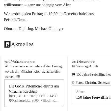
willkommen – ganz unabhängig vom Alter.
Wir proben jeden Freitag ab 19:30 im Gemeinschaftshaus 
Feistritz/Drau.
Obmann Dipl.-Ing. Michael Öhninger
Aktuelles
G
G
vor 1 Woche
vor 1 Monat
Ankündigung
Bericht
e
e
Wir freuen uns schon sehr auf den Freitag, 
📅 Samstag, 4. Juli
m
m
wo wir am Villacher Kirchtag aufspielen 
🚒 150 Jahre Freiwillige Fe
e
e
werden. 🎼
i
i
© Fotos: Christina Scherzer
n
n
Die GMK Paternion-Feistritz am 
31
d
d
Villacher Kirchtag
Album
JUL
e
e
Fr., 31. Juli 2026, 13:00 - 14:30
m
m
150 Jahre Freiwillige 
Rathausplatz, 9500, Villach, Kärnten, AUT
u
u
s
s