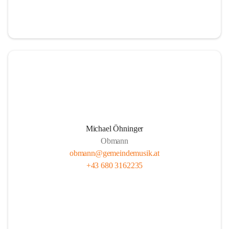
i
i
t
t
z
z
Michael Öhninger
Obmann
obmann@gemeindemusik.at
+43 680 3162235