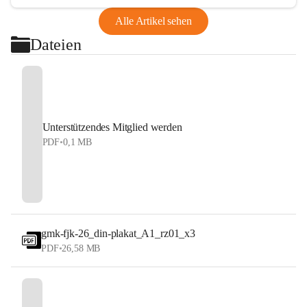
Alle Artikel sehen
Dateien
Unterstützendes Mitglied werden
PDF
•
0,1 MB
gmk-fjk-26_din-plakat_A1_rz01_x3
PDF
•
26,58 MB