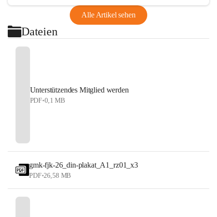
Alle Artikel sehen
Dateien
Unterstützendes Mitglied werden
PDF
•
0,1 MB
gmk-fjk-26_din-plakat_A1_rz01_x3
PDF
•
26,58 MB