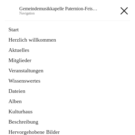
Gemeindemusikkapelle Paternion-Feistritz
Navigation
Gemeindemusikkapelle
Start
Paternion-Feistritz
Herzlich willkommen
Aktuelles
öffnet
Instagram
Mitglieder
in
Externe Webseite
neuem
Veranstaltungen
Tab
öffnet
Youtube
Wissenswertes
in
Externe Webseite
neuem
Dateien
Tab
Alben
Kulturhaus
Beschreibung
Hauptadresse
Hervorgehobene Bilder