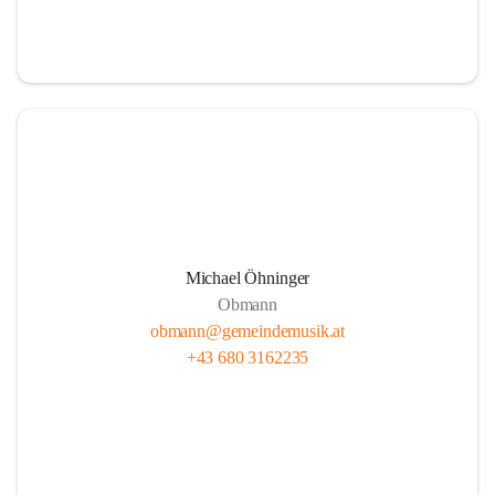
i
i
t
t
z
z
Michael Öhninger
Obmann
obmann@gemeindemusik.at
+43 680 3162235