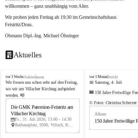
willkommen – ganz unabhängig vom Alter.
Wir proben jeden Freitag ab 19:30 im Gemeinschaftshaus 
Feistritz/Drau.
Obmann Dipl.-Ing. Michael Öhninger
Aktuelles
G
G
vor 1 Woche
vor 1 Monat
Ankündigung
Bericht
e
e
Wir freuen uns schon sehr auf den Freitag, 
📅 Samstag, 4. Juli
m
m
wo wir am Villacher Kirchtag aufspielen 
🚒 150 Jahre Freiwillige Fe
e
e
werden. 🎼
i
i
© Fotos: Christina Scherzer
n
n
Die GMK Paternion-Feistritz am 
31
d
d
Villacher Kirchtag
Album
JUL
e
e
Fr., 31. Juli 2026, 13:00 - 14:30
m
m
150 Jahre Freiwillige 
Rathausplatz, 9500, Villach, Kärnten, AUT
u
u
s
s