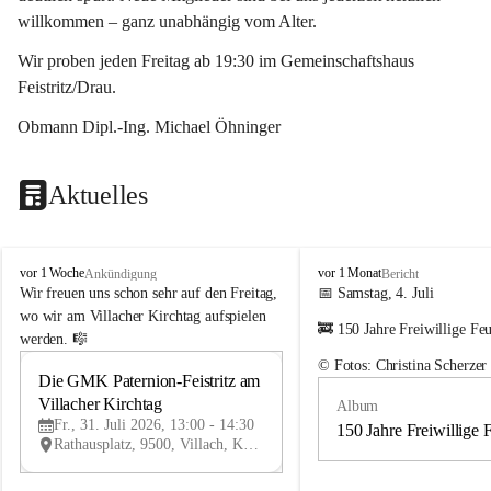
willkommen – ganz unabhängig vom Alter.
Wir proben jeden Freitag ab 19:30 im Gemeinschaftshaus 
Feistritz/Drau.
Obmann Dipl.-Ing. Michael Öhninger
Aktuelles
G
G
vor 1 Woche
vor 1 Monat
Ankündigung
Bericht
e
e
Wir freuen uns schon sehr auf den Freitag, 
📅 Samstag, 4. Juli
m
m
wo wir am Villacher Kirchtag aufspielen 
🚒 150 Jahre Freiwillige Fe
e
e
werden. 🎼
i
i
© Fotos: Christina Scherzer
n
n
Die GMK Paternion-Feistritz am 
31
d
d
Villacher Kirchtag
Album
JUL
e
e
Fr., 31. Juli 2026, 13:00 - 14:30
m
m
150 Jahre Freiwillige 
Rathausplatz, 9500, Villach, Kärnten, AUT
u
u
s
s