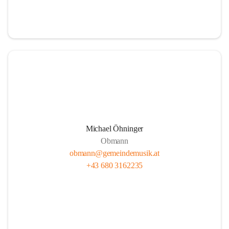
i
i
t
t
z
z
Michael Öhninger
Obmann
obmann@gemeindemusik.at
+43 680 3162235