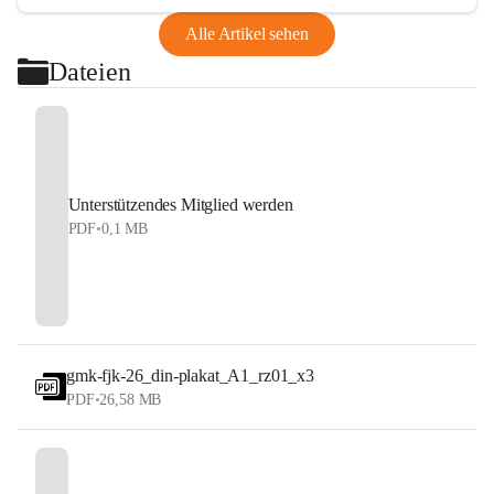
Alle Artikel sehen
Dateien
Unterstützendes Mitglied werden
PDF
•
0,1 MB
gmk-fjk-26_din-plakat_A1_rz01_x3
PDF
•
26,58 MB