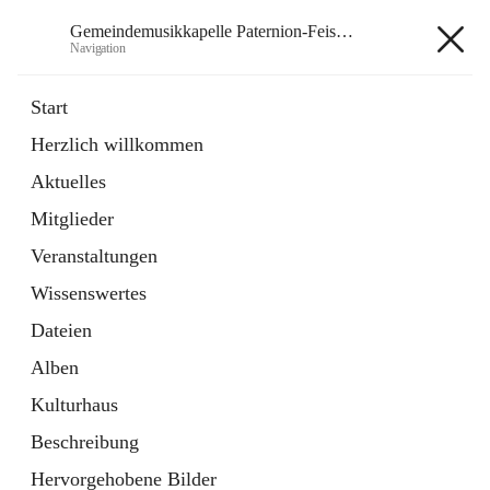
Gemeindemusikkapelle Paternion-Feistritz
Navigation
Gemeindemusikkapelle
Start
Paternion-Feistritz
Herzlich willkommen
Aktuelles
öffnet
Instagram
Mitglieder
in
Externe Webseite
neuem
Veranstaltungen
Tab
öffnet
Youtube
Wissenswertes
in
Externe Webseite
neuem
Dateien
Tab
Alben
Kulturhaus
Beschreibung
Hauptadresse
Hervorgehobene Bilder