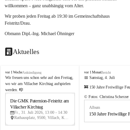
willkommen – ganz unabhängig vom Alter.
Wir proben jeden Freitag ab 19:30 im Gemeinschaftshaus 
Feistritz/Drau.
Obmann Dipl.-Ing. Michael Öhninger
Aktuelles
G
G
vor 1 Woche
vor 1 Monat
Ankündigung
Bericht
e
e
Wir freuen uns schon sehr auf den Freitag, 
📅 Samstag, 4. Juli
m
m
wo wir am Villacher Kirchtag aufspielen 
🚒 150 Jahre Freiwillige Fe
e
e
werden. 🎼
i
i
© Fotos: Christina Scherzer
n
n
Die GMK Paternion-Feistritz am 
31
d
d
Villacher Kirchtag
Album
JUL
e
e
Fr., 31. Juli 2026, 13:00 - 14:30
m
m
150 Jahre Freiwillige 
Rathausplatz, 9500, Villach, Kärnten, AUT
u
u
s
s