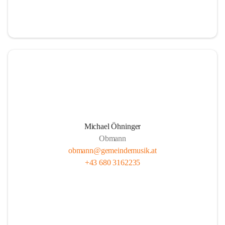
i
i
t
t
z
z
Michael Öhninger
Obmann
obmann@gemeindemusik.at
+43 680 3162235