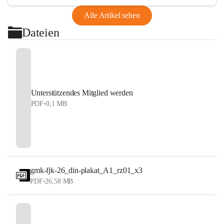
Alle Artikel sehen
Dateien
Unterstützendes Mitglied werden
PDF
•
0,1 MB
gmk-fjk-26_din-plakat_A1_rz01_x3
PDF
•
26,58 MB