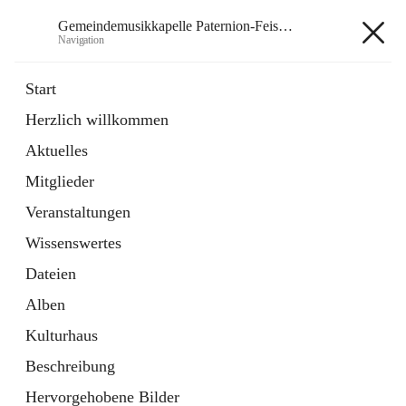
Gemeindemusikkapelle Paternion-Feistritz
Navigation
Gemeindemusikkapelle
Start
Paternion-Feistritz
Herzlich willkommen
Aktuelles
öffnet
Instagram
Mitglieder
in
Externe Webseite
neuem
Veranstaltungen
Tab
öffnet
Youtube
Wissenswertes
in
Externe Webseite
neuem
Dateien
Tab
Alben
Kulturhaus
Beschreibung
Hauptadresse
Hervorgehobene Bilder