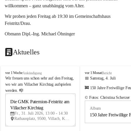
willkommen – ganz unabhängig vom Alter.
Wir proben jeden Freitag ab 19:30 im Gemeinschaftshaus 
Feistritz/Drau.
Obmann Dipl.-Ing. Michael Öhninger
Aktuelles
G
G
vor 1 Woche
vor 1 Monat
Ankündigung
Bericht
e
e
Wir freuen uns schon sehr auf den Freitag, 
📅 Samstag, 4. Juli
m
m
wo wir am Villacher Kirchtag aufspielen 
🚒 150 Jahre Freiwillige Fe
e
e
werden. 🎼
i
i
© Fotos: Christina Scherzer
n
n
Die GMK Paternion-Feistritz am 
31
d
d
Villacher Kirchtag
Album
JUL
e
e
Fr., 31. Juli 2026, 13:00 - 14:30
m
m
150 Jahre Freiwillige 
Rathausplatz, 9500, Villach, Kärnten, AUT
u
u
s
s