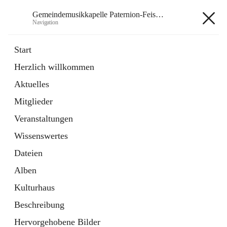
Gemeindemusikkapelle Paternion-Feistritz
Navigation
Gemeindemusikkapelle
Start
Paternion-Feistritz
Herzlich willkommen
Aktuelles
öffnet
Instagram
Mitglieder
in
Externe Webseite
neuem
Veranstaltungen
Tab
öffnet
Youtube
Wissenswertes
in
Externe Webseite
neuem
Dateien
Tab
Alben
Kulturhaus
Beschreibung
Hauptadresse
Hervorgehobene Bilder