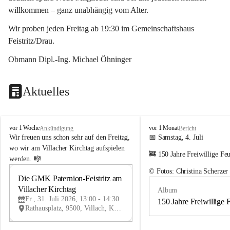
willkommen – ganz unabhängig vom Alter.
Wir proben jeden Freitag ab 19:30 im Gemeinschaftshaus 
Feistritz/Drau.
Obmann Dipl.-Ing. Michael Öhninger
Aktuelles
G
G
vor 1 Woche
vor 1 Monat
Ankündigung
Bericht
e
e
Wir freuen uns schon sehr auf den Freitag, 
📅 Samstag, 4. Juli
m
m
wo wir am Villacher Kirchtag aufspielen 
🚒 150 Jahre Freiwillige Fe
e
e
werden. 🎼
i
i
© Fotos: Christina Scherzer
n
n
Die GMK Paternion-Feistritz am 
31
d
d
Villacher Kirchtag
Album
JUL
e
e
Fr., 31. Juli 2026, 13:00 - 14:30
m
m
150 Jahre Freiwillige 
Rathausplatz, 9500, Villach, Kärnten, AUT
u
u
s
s