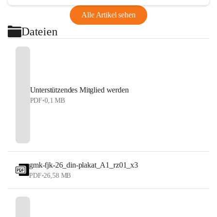
Alle Artikel sehen
Dateien
Unterstützendes Mitglied werden
PDF
•
0,1 MB
gmk-fjk-26_din-plakat_A1_rz01_x3
PDF
•
26,58 MB