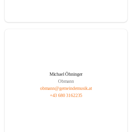
i
i
t
t
z
z
Michael Öhninger
Obmann
obmann@gemeindemusik.at
+43 680 3162235