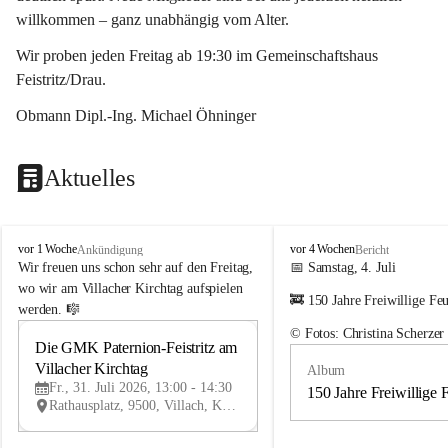
willkommen – ganz unabhängig vom Alter.
Wir proben jeden Freitag ab 19:30 im Gemeinschaftshaus 
Feistritz/Drau.
Obmann Dipl.-Ing. Michael Öhninger
Aktuelles
G
G
vor 1 Woche
vor 4 Wochen
Ankündigung
Bericht
e
e
Wir freuen uns schon sehr auf den Freitag, 
📅 Samstag, 4. Juli
m
m
wo wir am Villacher Kirchtag aufspielen 
🚒 150 Jahre Freiwillige Fe
e
e
werden. 🎼
i
i
© Fotos: Christina Scherzer
n
n
Die GMK Paternion-Feistritz am 
31
d
d
Villacher Kirchtag
Album
JUL
e
e
Fr., 31. Juli 2026, 13:00 - 14:30
m
m
150 Jahre Freiwillige 
Rathausplatz, 9500, Villach, Kärnten, AUT
u
u
s
s