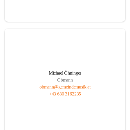
i
i
t
t
z
z
Michael Öhninger
Obmann
obmann@gemeindemusik.at
+43 680 3162235