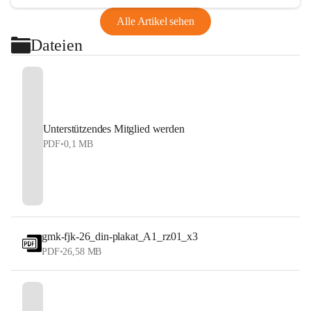
Alle Artikel sehen
Dateien
Unterstützendes Mitglied werden
PDF
•
0,1 MB
gmk-fjk-26_din-plakat_A1_rz01_x3
PDF
•
26,58 MB