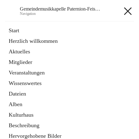
Gemeindemusikkapelle Paternion-Feistritz
Navigation
Gemeindemusikkapelle
Start
Paternion-Feistritz
Herzlich willkommen
Aktuelles
öffnet
Instagram
Mitglieder
in
Externe Webseite
neuem
Veranstaltungen
Tab
öffnet
Youtube
Wissenswertes
in
Externe Webseite
neuem
Dateien
Tab
Alben
Kulturhaus
Beschreibung
Hauptadresse
Hervorgehobene Bilder