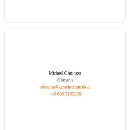
i
i
t
t
z
z
Michael Öhninger
Obmann
obmann@gemeindemusik.at
+43 680 3162235