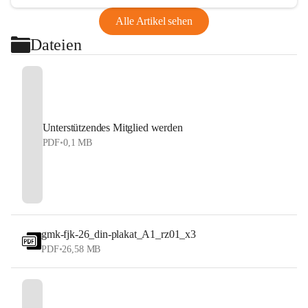
Alle Artikel sehen
Dateien
Unterstützendes Mitglied werden
PDF
•
0,1 MB
gmk-fjk-26_din-plakat_A1_rz01_x3
PDF
•
26,58 MB