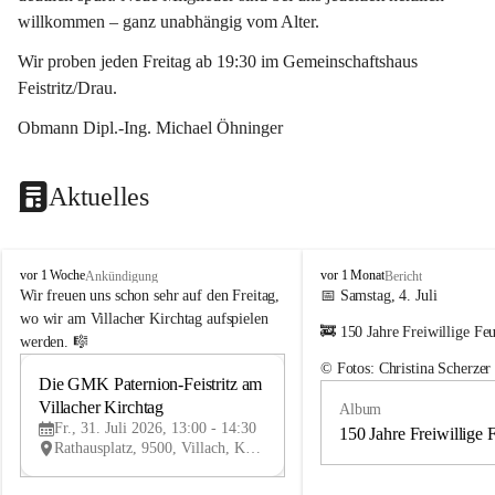
willkommen – ganz unabhängig vom Alter.
Wir proben jeden Freitag ab 19:30 im Gemeinschaftshaus 
Feistritz/Drau.
Obmann Dipl.-Ing. Michael Öhninger
Aktuelles
G
G
vor 1 Woche
vor 1 Monat
Ankündigung
Bericht
e
e
Wir freuen uns schon sehr auf den Freitag, 
📅 Samstag, 4. Juli
m
m
wo wir am Villacher Kirchtag aufspielen 
🚒 150 Jahre Freiwillige Fe
e
e
werden. 🎼
i
i
© Fotos: Christina Scherzer
n
n
Die GMK Paternion-Feistritz am 
31
d
d
Villacher Kirchtag
Album
JUL
e
e
Fr., 31. Juli 2026, 13:00 - 14:30
m
m
150 Jahre Freiwillige 
Rathausplatz, 9500, Villach, Kärnten, AUT
u
u
s
s