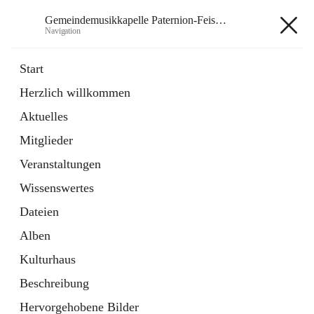
Gemeindemusikkapelle Paternion-Feistritz
Navigation
Gemeindemusikkapelle
Start
Paternion-Feistritz
Herzlich willkommen
Aktuelles
öffnet
Instagram
Mitglieder
in
Externe Webseite
neuem
Veranstaltungen
Tab
öffnet
Youtube
Wissenswertes
in
Externe Webseite
neuem
Dateien
Tab
Alben
Kulturhaus
Beschreibung
Hauptadresse
Hervorgehobene Bilder