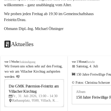
willkommen – ganz unabhängig vom Alter.
Wir proben jeden Freitag ab 19:30 im Gemeinschaftshaus 
Feistritz/Drau.
Obmann Dipl.-Ing. Michael Öhninger
Aktuelles
G
G
vor 1 Woche
vor 1 Monat
Ankündigung
Bericht
e
e
Wir freuen uns schon sehr auf den Freitag, 
📅 Samstag, 4. Juli
m
m
wo wir am Villacher Kirchtag aufspielen 
🚒 150 Jahre Freiwillige Fe
e
e
werden. 🎼
i
i
© Fotos: Christina Scherzer
n
n
Die GMK Paternion-Feistritz am 
31
d
d
Villacher Kirchtag
Album
JUL
e
e
Fr., 31. Juli 2026, 13:00 - 14:30
m
m
150 Jahre Freiwillige 
Rathausplatz, 9500, Villach, Kärnten, AUT
u
u
s
s