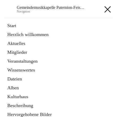
Gemeindemusikkapelle Paternion-Feistritz
Navigation
Gemeindemusikkapelle
Start
Paternion-Feistritz
Herzlich willkommen
Aktuelles
öffnet
Instagram
Mitglieder
in
Externe Webseite
neuem
Veranstaltungen
Tab
öffnet
Youtube
Wissenswertes
in
Externe Webseite
neuem
Dateien
Tab
Alben
Kulturhaus
Beschreibung
Hauptadresse
Hervorgehobene Bilder