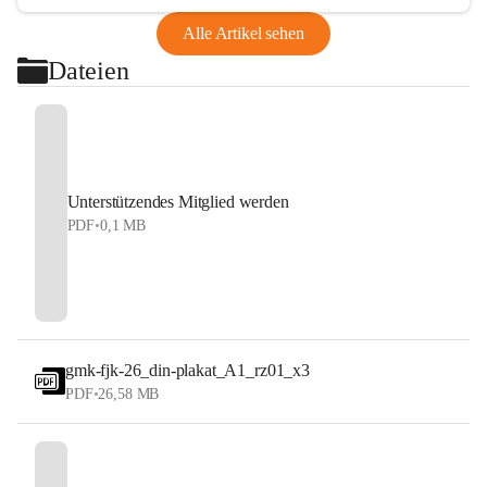
Alle Artikel sehen
Dateien
Unterstützendes Mitglied werden
PDF
•
0,1 MB
gmk-fjk-26_din-plakat_A1_rz01_x3
PDF
•
26,58 MB