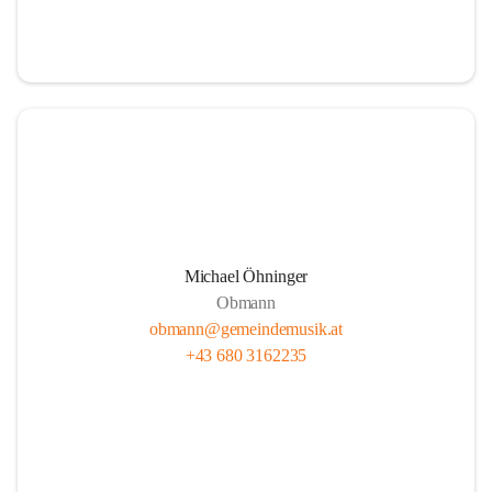
i
i
t
t
z
z
Michael Öhninger
Obmann
obmann@gemeindemusik.at
+43 680 3162235