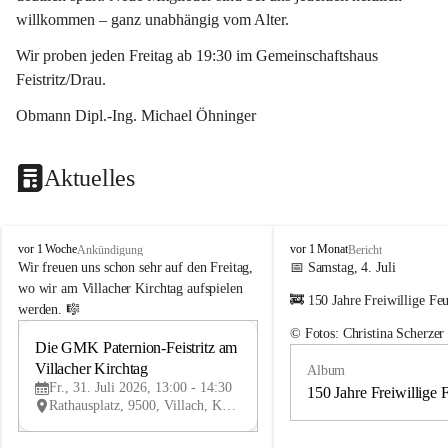
willkommen – ganz unabhängig vom Alter.
Wir proben jeden Freitag ab 19:30 im Gemeinschaftshaus 
Feistritz/Drau.
Obmann Dipl.-Ing. Michael Öhninger
Aktuelles
G
G
vor 1 Woche
vor 1 Monat
Ankündigung
Bericht
e
e
Wir freuen uns schon sehr auf den Freitag, 
📅 Samstag, 4. Juli
m
m
wo wir am Villacher Kirchtag aufspielen 
🚒 150 Jahre Freiwillige Fe
e
e
werden. 🎼
i
i
© Fotos: Christina Scherzer
n
n
Die GMK Paternion-Feistritz am 
31
d
d
Villacher Kirchtag
Album
JUL
e
e
Fr., 31. Juli 2026, 13:00 - 14:30
m
m
150 Jahre Freiwillige 
Rathausplatz, 9500, Villach, Kärnten, AUT
u
u
s
s