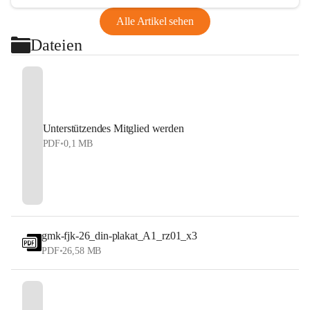
Alle Artikel sehen
Dateien
Unterstützendes Mitglied werden
PDF
•
0,1 MB
gmk-fjk-26_din-plakat_A1_rz01_x3
PDF
•
26,58 MB