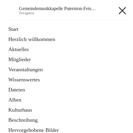
Gemeindemusikkapelle Paternion-Feistritz
Navigation
Gemeindemusikkapelle
Start
Paternion-Feistritz
Herzlich willkommen
Aktuelles
öffnet
Instagram
Mitglieder
in
Externe Webseite
neuem
Veranstaltungen
Tab
öffnet
Youtube
Wissenswertes
in
Externe Webseite
neuem
Dateien
Tab
Alben
Kulturhaus
Beschreibung
Hauptadresse
Hervorgehobene Bilder