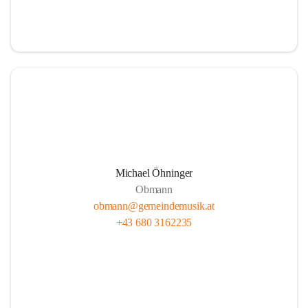
i
i
t
t
z
z
Michael Öhninger
Obmann
obmann@gemeindemusik.at
+43 680 3162235