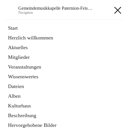
Gemeindemusikkapelle Paternion-Feistritz
Navigation
Gemeindemusikkapelle
Start
Paternion-Feistritz
Herzlich willkommen
Aktuelles
öffnet
Instagram
Mitglieder
in
Externe Webseite
neuem
Veranstaltungen
Tab
öffnet
Youtube
Wissenswertes
in
Externe Webseite
neuem
Dateien
Tab
Alben
Kulturhaus
Beschreibung
Hauptadresse
Hervorgehobene Bilder