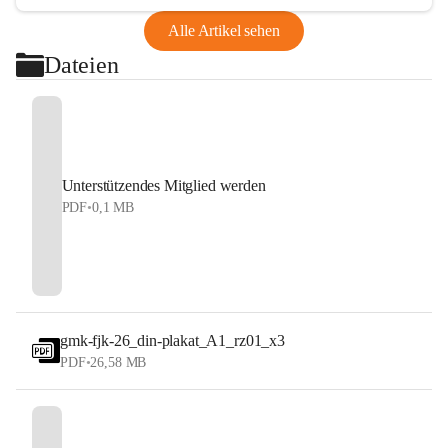
Alle Artikel sehen
Dateien
Unterstützendes Mitglied werden
PDF
•
0,1 MB
gmk-fjk-26_din-plakat_A1_rz01_x3
PDF
•
26,58 MB