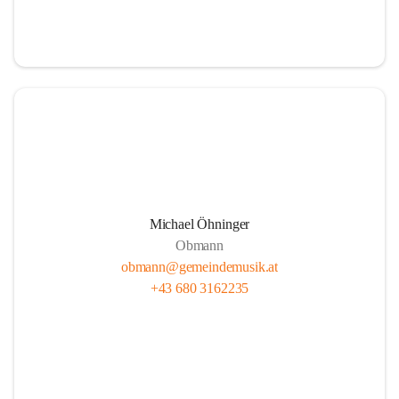
i
i
t
t
z
z
Michael Öhninger
Obmann
obmann@gemeindemusik.at
+43 680 3162235