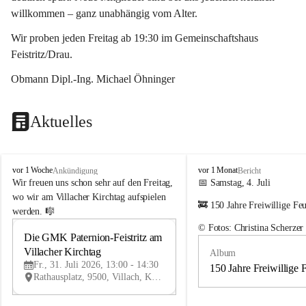
willkommen – ganz unabhängig vom Alter.
Wir proben jeden Freitag ab 19:30 im Gemeinschaftshaus 
Feistritz/Drau.
Obmann Dipl.-Ing. Michael Öhninger
Aktuelles
G
G
vor 1 Woche
vor 1 Monat
Ankündigung
Bericht
e
e
Wir freuen uns schon sehr auf den Freitag, 
📅 Samstag, 4. Juli
m
m
wo wir am Villacher Kirchtag aufspielen 
🚒 150 Jahre Freiwillige Fe
e
e
werden. 🎼
i
i
© Fotos: Christina Scherzer
n
n
Die GMK Paternion-Feistritz am 
31
d
d
Villacher Kirchtag
Album
JUL
e
e
Fr., 31. Juli 2026, 13:00 - 14:30
m
m
150 Jahre Freiwillige 
Rathausplatz, 9500, Villach, Kärnten, AUT
u
u
s
s