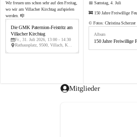
e
e
Wir freuen uns schon sehr auf den Freitag, 
📅 Samstag, 4. Juli
m
m
wo wir am Villacher Kirchtag aufspielen 
🚒 150 Jahre Freiwillige Fe
e
e
werden. 🎼
i
i
© Fotos: Christina Scherzer
n
n
Die GMK Paternion-Feistritz am 
31
d
d
Villacher Kirchtag
Album
JUL
e
e
Fr., 31. Juli 2026, 13:00 - 14:30
m
m
150 Jahre Freiwillige 
Rathausplatz, 9500, Villach, Kärnten, AUT
u
u
s
s
i
i
k
k
k
k
a
a
p
p
e
e
Mitglieder
l
l
l
l
e
e
P
P
a
a
t
t
e
e
r
r
n
n