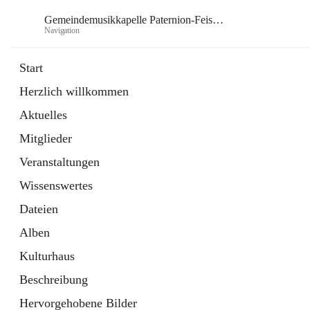
Gemeindemusikkapelle Paternion-Feistritz
Navigation
Gem
Start
Herzlich willkommen
öffnet
Instagram
Aktuelles
in
Externe Webseite
neuem
Mitglieder
Tab
öffnet
Youtube
in
Externe Webseite
Veranstaltungen
neuem
Tab
Wissenswertes
Dateien
Alben
Kulturhaus
Beschreibung
Hervorgehobene Bilder