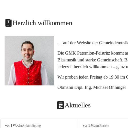
Herzlich willkommen
… auf der Website der Gemeindemusikka
Die GMK Paternion-Feistritz kommt aus
Blasmusik und starke Gemeinschaft. Bes
jederzeit herzlich willkommen – ganz 
Wir proben jeden Freitag ab 19:30 im 
Obmann Dipl.-Ing. Michael Öhninger
Aktuelles
G
G
vor 1 Woche
vor 1 Monat
Ankündigung
Bericht