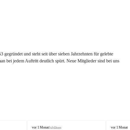
gegründet und steht seit über sieben Jahrzehnten für gelebte 
 bei jedem Auftritt deutlich spürt. Neue Mitglieder sind bei uns 
G
G
vor 1 Monat
vor 1 Monat
Jubiläum