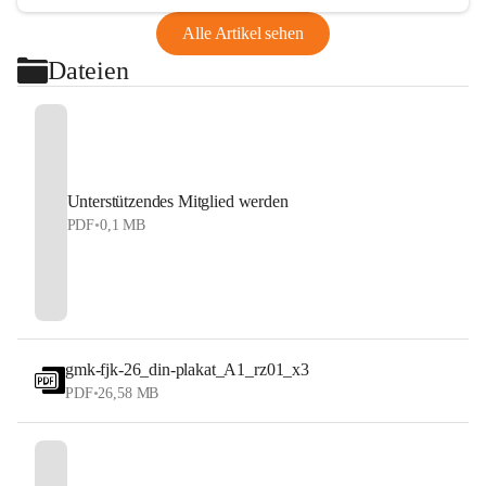
Alle Artikel sehen
Dateien
Unterstützendes Mitglied werden
PDF
•
0,1 MB
gmk-fjk-26_din-plakat_A1_rz01_x3
PDF
•
26,58 MB