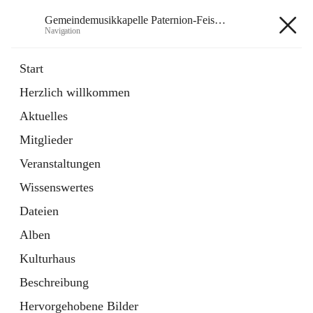
Gemeindemusikkapelle Paternion-Feistritz
Navigation
Gemeindemusikkapelle
Start
Paternion-Feistritz
Herzlich willkommen
Aktuelles
öffnet
Instagram
Mitglieder
in
Externe Webseite
neuem
Veranstaltungen
Tab
öffnet
Youtube
Wissenswertes
in
Externe Webseite
neuem
Dateien
Tab
Alben
Kulturhaus
Beschreibung
Hauptadresse
Hervorgehobene Bilder