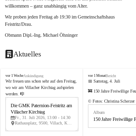
willkommen – ganz unabhängig vom Alter.
Wir proben jeden Freitag ab 19:30 im Gemeinschaftshaus 
Feistritz/Drau.
Obmann Dipl.-Ing. Michael Öhninger
Aktuelles
G
G
vor 1 Woche
vor 1 Monat
Ankündigung
Bericht
e
e
Wir freuen uns schon sehr auf den Freitag, 
📅 Samstag, 4. Juli
m
m
wo wir am Villacher Kirchtag aufspielen 
🚒 150 Jahre Freiwillige Fe
e
e
werden. 🎼
i
i
© Fotos: Christina Scherzer
n
n
Die GMK Paternion-Feistritz am 
31
d
d
Villacher Kirchtag
Album
JUL
e
e
Fr., 31. Juli 2026, 13:00 - 14:30
m
m
150 Jahre Freiwillige 
Rathausplatz, 9500, Villach, Kärnten, AUT
u
u
s
s