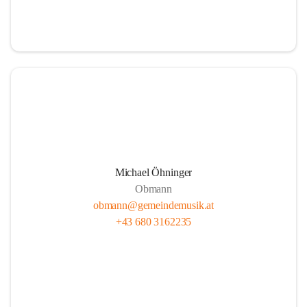
i
i
t
t
z
z
Michael Öhninger
Obmann
obmann@gemeindemusik.at
+43 680 3162235