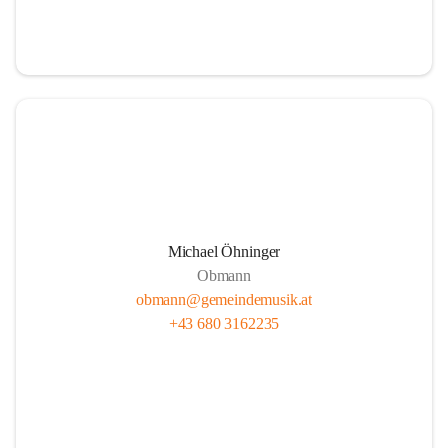
i
i
t
t
z
z
Michael Öhninger
Obmann
obmann@gemeindemusik.at
+43 680 3162235