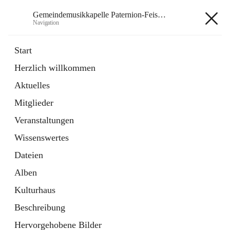
Gemeindemusikkapelle Paternion-Feistritz
Navigation
Gemeindemusikkapelle
Start
Paternion-Feistritz
Herzlich willkommen
Aktuelles
öffnet
Instagram
Mitglieder
in
Externe Webseite
neuem
Veranstaltungen
Tab
öffnet
Youtube
Wissenswertes
in
Externe Webseite
neuem
Dateien
Tab
Alben
Kulturhaus
Beschreibung
Hauptadresse
Hervorgehobene Bilder