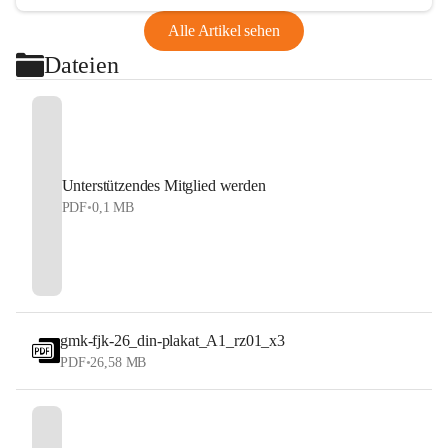
Alle Artikel sehen
Dateien
Unterstützendes Mitglied werden
PDF
•
0,1 MB
gmk-fjk-26_din-plakat_A1_rz01_x3
PDF
•
26,58 MB