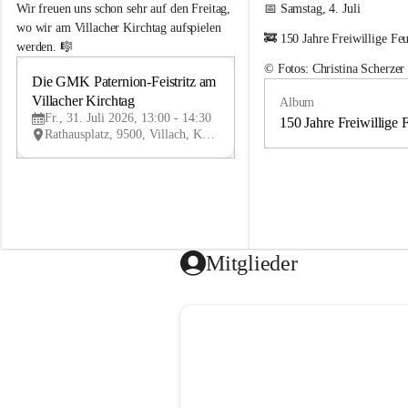
e
e
Wir freuen uns schon sehr auf den Freitag, 
📅 Samstag, 4. Juli
m
m
wo wir am Villacher Kirchtag aufspielen 
🚒 150 Jahre Freiwillige Fe
e
e
werden. 🎼
i
i
© Fotos: Christina Scherzer
n
n
Die GMK Paternion-Feistritz am 
31
d
d
Villacher Kirchtag
Album
JUL
e
e
Fr., 31. Juli 2026, 13:00 - 14:30
m
m
150 Jahre Freiwillige 
Rathausplatz, 9500, Villach, Kärnten, AUT
u
u
s
s
i
i
k
k
k
k
a
a
p
p
e
e
Mitglieder
l
l
l
l
e
e
P
P
a
a
t
t
e
e
r
r
n
n