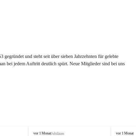
gegründet und steht seit über sieben Jahrzehnten für gelebte 
 bei jedem Auftritt deutlich spürt. Neue Mitglieder sind bei uns 
G
G
vor 1 Monat
vor 1 Monat
Jubiläum