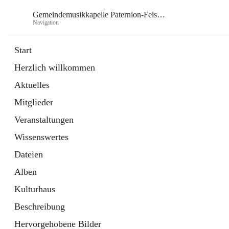
Gemeindemusikkapelle Paternion-Feistritz
Navigation
Gem
Start
Herzlich willkommen
öffnet
Instagram
Aktuelles
in
Externe Webseite
neuem
Mitglieder
Tab
öffnet
Youtube
in
Externe Webseite
Veranstaltungen
neuem
Tab
Wissenswertes
Dateien
Alben
Kulturhaus
Beschreibung
Hervorgehobene Bilder