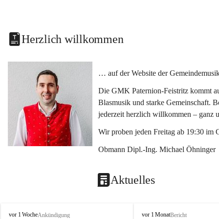
Herzlich willkommen
… auf der Website der Gemeindemusikka
Die GMK Paternion-Feistritz kommt aus
Blasmusik und starke Gemeinschaft. Bes
jederzeit herzlich willkommen – ganz 
Wir proben jeden Freitag ab 19:30 im 
Obmann Dipl.-Ing. Michael Öhninger
Aktuelles
G
G
vor 1 Woche
vor 1 Monat
Ankündigung
Bericht