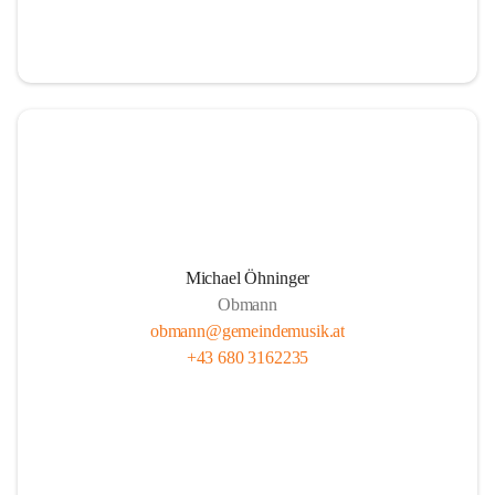
i
i
t
t
z
z
Michael Öhninger
Obmann
obmann@gemeindemusik.at
+43 680 3162235