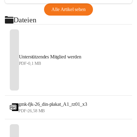
Alle Artikel sehen
Dateien
Unterstützendes Mitglied werden
PDF
•
0,1 MB
gmk-fjk-26_din-plakat_A1_rz01_x3
PDF
•
26,58 MB