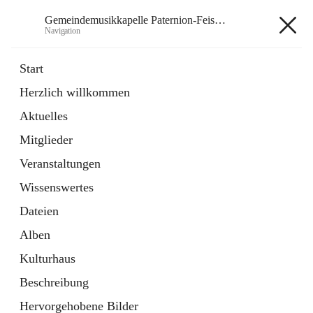
Gemeindemusikkapelle Paternion-Feistritz
Navigation
Gemeindemusikkapelle
Start
Paternion-Feistritz
Herzlich willkommen
Aktuelles
öffnet
Instagram
Mitglieder
in
Externe Webseite
neuem
Veranstaltungen
Tab
öffnet
Youtube
Wissenswertes
in
Externe Webseite
neuem
Dateien
Tab
Alben
Kulturhaus
Beschreibung
Hauptadresse
Hervorgehobene Bilder