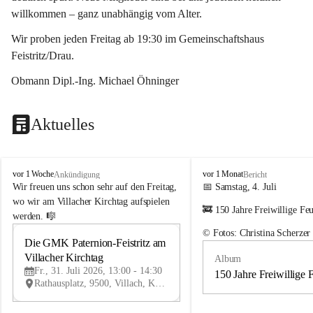
willkommen – ganz unabhängig vom Alter.
Wir proben jeden Freitag ab 19:30 im Gemeinschaftshaus 
Feistritz/Drau.
Obmann Dipl.-Ing. Michael Öhninger
Aktuelles
G
G
vor 1 Woche
vor 1 Monat
Ankündigung
Bericht
e
e
Wir freuen uns schon sehr auf den Freitag, 
📅 Samstag, 4. Juli
m
m
wo wir am Villacher Kirchtag aufspielen 
🚒 150 Jahre Freiwillige Fe
e
e
werden. 🎼
i
i
© Fotos: Christina Scherzer
n
n
Die GMK Paternion-Feistritz am 
31
d
d
Villacher Kirchtag
Album
JUL
e
e
Fr., 31. Juli 2026, 13:00 - 14:30
m
m
150 Jahre Freiwillige 
Rathausplatz, 9500, Villach, Kärnten, AUT
u
u
s
s