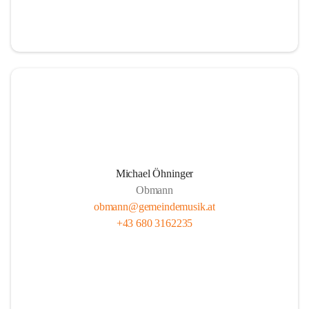
i
i
t
t
z
z
Michael Öhninger
Obmann
obmann@gemeindemusik.at
+43 680 3162235