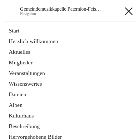
Gemeindemusikkapelle Paternion-Feistritz
Navigation
Gemeindemusikkapelle
Start
Paternion-Feistritz
Herzlich willkommen
Aktuelles
öffnet
Instagram
Mitglieder
in
Externe Webseite
neuem
Veranstaltungen
Tab
öffnet
Youtube
Wissenswertes
in
Externe Webseite
neuem
Dateien
Tab
Alben
Kulturhaus
Beschreibung
Hauptadresse
Hervorgehobene Bilder