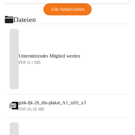
Alle Artikel sehen
Dateien
Unterstützendes Mitglied werden
PDF
•
0,1 MB
gmk-fjk-26_din-plakat_A1_rz01_x3
PDF
•
26,58 MB