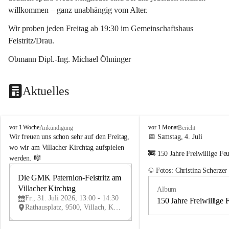
willkommen – ganz unabhängig vom Alter.
Wir proben jeden Freitag ab 19:30 im Gemeinschaftshaus 
Feistritz/Drau.
Obmann Dipl.-Ing. Michael Öhninger
Aktuelles
G
G
vor 1 Woche
vor 1 Monat
Ankündigung
Bericht
e
e
Wir freuen uns schon sehr auf den Freitag, 
📅 Samstag, 4. Juli
m
m
wo wir am Villacher Kirchtag aufspielen 
🚒 150 Jahre Freiwillige Fe
e
e
werden. 🎼
i
i
© Fotos: Christina Scherzer
n
n
Die GMK Paternion-Feistritz am 
31
d
d
Villacher Kirchtag
Album
JUL
e
e
Fr., 31. Juli 2026, 13:00 - 14:30
m
m
150 Jahre Freiwillige 
Rathausplatz, 9500, Villach, Kärnten, AUT
u
u
s
s