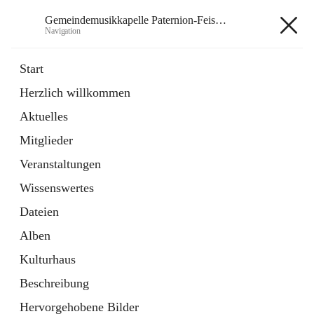
Gemeindemusikkapelle Paternion-Feistritz
Navigation
Gemeindemusikkapelle
Start
Paternion-Feistritz
Herzlich willkommen
Aktuelles
öffnet
Instagram
Mitglieder
in
Externe Webseite
neuem
Veranstaltungen
Tab
öffnet
Youtube
Wissenswertes
in
Externe Webseite
neuem
Dateien
Tab
Alben
Kulturhaus
Beschreibung
Hauptadresse
Hervorgehobene Bilder