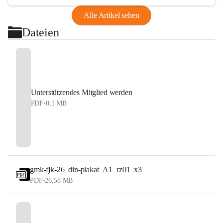
Alle Artikel sehen
Dateien
Unterstützendes Mitglied werden
PDF
•
0,1 MB
gmk-fjk-26_din-plakat_A1_rz01_x3
PDF
•
26,58 MB