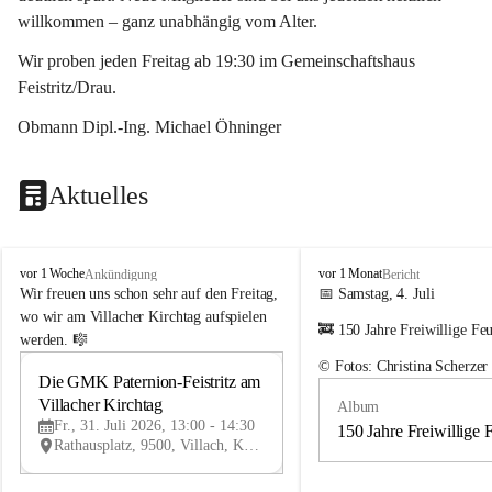
willkommen – ganz unabhängig vom Alter.
Wir proben jeden Freitag ab 19:30 im Gemeinschaftshaus 
Feistritz/Drau.
Obmann Dipl.-Ing. Michael Öhninger
Aktuelles
G
G
vor 1 Woche
vor 1 Monat
Ankündigung
Bericht
e
e
Wir freuen uns schon sehr auf den Freitag, 
📅 Samstag, 4. Juli
m
m
wo wir am Villacher Kirchtag aufspielen 
🚒 150 Jahre Freiwillige Fe
e
e
werden. 🎼
i
i
© Fotos: Christina Scherzer
n
n
Die GMK Paternion-Feistritz am 
31
d
d
Villacher Kirchtag
Album
JUL
e
e
Fr., 31. Juli 2026, 13:00 - 14:30
m
m
150 Jahre Freiwillige 
Rathausplatz, 9500, Villach, Kärnten, AUT
u
u
s
s