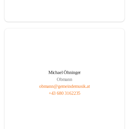
i
i
t
t
z
z
Michael Öhninger
Obmann
obmann@gemeindemusik.at
+43 680 3162235