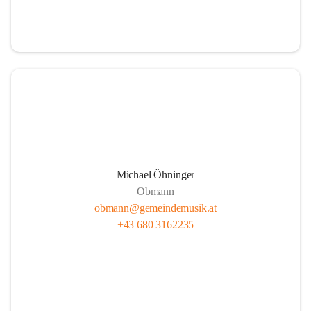
i
i
t
t
z
z
Michael Öhninger
Obmann
obmann@gemeindemusik.at
+43 680 3162235