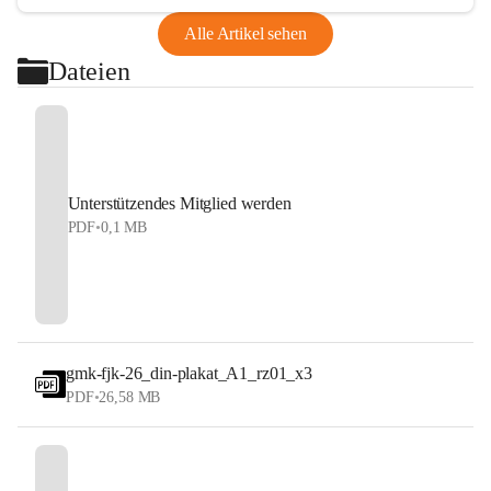
Alle Artikel sehen
Dateien
Unterstützendes Mitglied werden
PDF
•
0,1 MB
gmk-fjk-26_din-plakat_A1_rz01_x3
PDF
•
26,58 MB