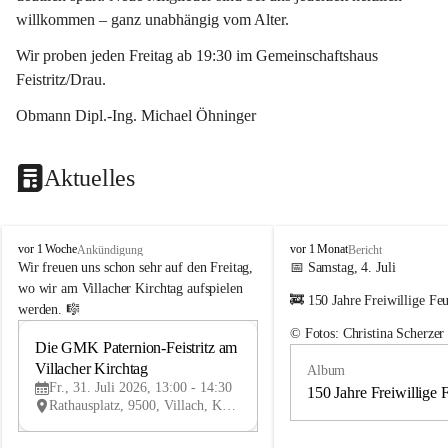
willkommen – ganz unabhängig vom Alter.
Wir proben jeden Freitag ab 19:30 im Gemeinschaftshaus 
Feistritz/Drau.
Obmann Dipl.-Ing. Michael Öhninger
Aktuelles
G
G
vor 1 Woche
vor 1 Monat
Ankündigung
Bericht
e
e
Wir freuen uns schon sehr auf den Freitag, 
📅 Samstag, 4. Juli
m
m
wo wir am Villacher Kirchtag aufspielen 
🚒 150 Jahre Freiwillige Fe
e
e
werden. 🎼
i
i
© Fotos: Christina Scherzer
n
n
Die GMK Paternion-Feistritz am 
31
d
d
Villacher Kirchtag
Album
JUL
e
e
Fr., 31. Juli 2026, 13:00 - 14:30
m
m
150 Jahre Freiwillige 
Rathausplatz, 9500, Villach, Kärnten, AUT
u
u
s
s