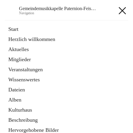
Gemeindemusikkapelle Paternion-Feistritz
Navigation
Gemeindemusikkapelle
Start
Paternion-Feistritz
Herzlich willkommen
Aktuelles
öffnet
Instagram
Mitglieder
in
Externe Webseite
neuem
Veranstaltungen
Tab
öffnet
Youtube
Wissenswertes
in
Externe Webseite
neuem
Dateien
Tab
Alben
Kulturhaus
Beschreibung
Hauptadresse
Hervorgehobene Bilder