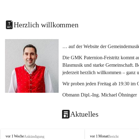
Herzlich willkommen
… auf der Website der Gemeindemusikka
Die GMK Paternion-Feistritz kommt aus
Blasmusik und starke Gemeinschaft. Bes
jederzeit herzlich willkommen – ganz 
Wir proben jeden Freitag ab 19:30 im 
Obmann Dipl.-Ing. Michael Öhninger
Aktuelles
G
G
vor 1 Woche
vor 1 Monat
Ankündigung
Bericht