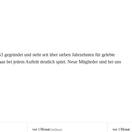
gegründet und steht seit über sieben Jahrzehnten für gelebte 
 bei jedem Auftritt deutlich spürt. Neue Mitglieder sind bei uns 
G
G
vor 1 Monat
vor 1 Monat
Jubiläum