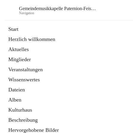
Gemeindemusikkapelle Paternion-Feistritz
Navigation
Gem
Start
Herzlich willkommen
öffnet
Instagram
Aktuelles
in
Externe Webseite
neuem
Mitglieder
Tab
öffnet
Youtube
in
Externe Webseite
Veranstaltungen
neuem
Tab
Wissenswertes
Dateien
Alben
Kulturhaus
Beschreibung
Hervorgehobene Bilder