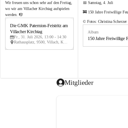
e
e
Wir freuen uns schon sehr auf den Freitag, 
📅 Samstag, 4. Juli
m
m
wo wir am Villacher Kirchtag aufspielen 
🚒 150 Jahre Freiwillige Fe
e
e
werden. 🎼
i
i
© Fotos: Christina Scherzer
n
n
Die GMK Paternion-Feistritz am 
31
d
d
Villacher Kirchtag
Album
JUL
e
e
Fr., 31. Juli 2026, 13:00 - 14:30
m
m
150 Jahre Freiwillige 
Rathausplatz, 9500, Villach, Kärnten, AUT
u
u
s
s
i
i
k
k
k
k
a
a
p
p
e
e
Mitglieder
l
l
l
l
e
e
P
P
a
a
t
t
e
e
r
r
n
n