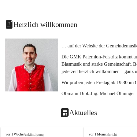
Herzlich willkommen
… auf der Website der Gemeindemusikka
Die GMK Paternion-Feistritz kommt aus
Blasmusik und starke Gemeinschaft. Bes
jederzeit herzlich willkommen – ganz 
Wir proben jeden Freitag ab 19:30 im 
Obmann Dipl.-Ing. Michael Öhninger
Aktuelles
G
G
vor 1 Woche
vor 1 Monat
Ankündigung
Bericht