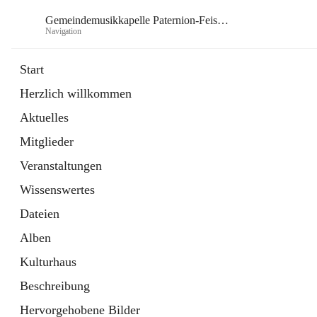
Gemeindemusikkapelle Paternion-Feistritz
Navigation
Gem
Start
Herzlich willkommen
öffnet
Instagram
Aktuelles
in
Externe Webseite
neuem
Mitglieder
Tab
öffnet
Youtube
in
Externe Webseite
Veranstaltungen
neuem
Tab
Wissenswertes
Dateien
Alben
Kulturhaus
Beschreibung
Hervorgehobene Bilder