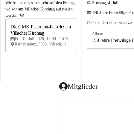
e
e
Wir freuen uns schon sehr auf den Freitag, 
📅 Samstag, 4. Juli
m
m
wo wir am Villacher Kirchtag aufspielen 
🚒 150 Jahre Freiwillige Fe
e
e
werden. 🎼
i
i
© Fotos: Christina Scherzer
n
n
Die GMK Paternion-Feistritz am 
31
d
d
Villacher Kirchtag
Album
JUL
e
e
Fr., 31. Juli 2026, 13:00 - 14:30
m
m
150 Jahre Freiwillige 
Rathausplatz, 9500, Villach, Kärnten, AUT
u
u
s
s
i
i
k
k
k
k
a
a
p
p
e
e
Mitglieder
l
l
l
l
e
e
P
P
a
a
t
t
e
e
r
r
n
n