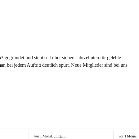
gegründet und steht seit über sieben Jahrzehnten für gelebte 
 bei jedem Auftritt deutlich spürt. Neue Mitglieder sind bei uns 
G
G
vor 1 Monat
vor 1 Monat
Jubiläum