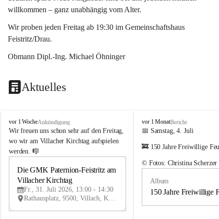
willkommen – ganz unabhängig vom Alter.
Wir proben jeden Freitag ab 19:30 im Gemeinschaftshaus 
Feistritz/Drau.
Obmann Dipl.-Ing. Michael Öhninger
Aktuelles
G
G
vor 1 Woche
vor 1 Monat
Ankündigung
Bericht
e
e
Wir freuen uns schon sehr auf den Freitag, 
📅 Samstag, 4. Juli
m
m
wo wir am Villacher Kirchtag aufspielen 
🚒 150 Jahre Freiwillige Fe
e
e
werden. 🎼
i
i
© Fotos: Christina Scherzer
n
n
Die GMK Paternion-Feistritz am 
31
d
d
Villacher Kirchtag
Album
JUL
e
e
Fr., 31. Juli 2026, 13:00 - 14:30
m
m
150 Jahre Freiwillige 
Rathausplatz, 9500, Villach, Kärnten, AUT
u
u
s
s