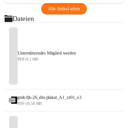
Alle Artikel sehen
Dateien
Unterstützendes Mitglied werden
PDF
•
0,1 MB
gmk-fjk-26_din-plakat_A1_rz01_x3
PDF
•
26,58 MB