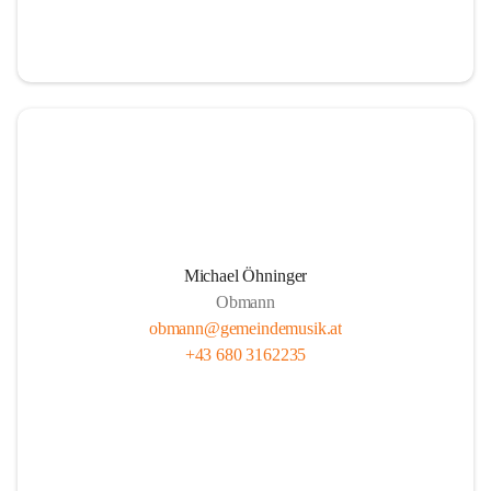
i
i
t
t
z
z
Michael Öhninger
Obmann
obmann@gemeindemusik.at
+43 680 3162235