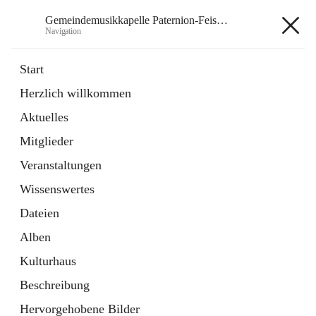
Gemeindemusikkapelle Paternion-Feistritz
Navigation
Gemeindemusikkapelle
Start
Paternion-Feistritz
Herzlich willkommen
Aktuelles
öffnet
Instagram
Mitglieder
in
Externe Webseite
neuem
Veranstaltungen
Tab
öffnet
Youtube
Wissenswertes
in
Externe Webseite
neuem
Dateien
Tab
Alben
Kulturhaus
Beschreibung
Hauptadresse
Hervorgehobene Bilder