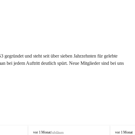
gegründet und steht seit über sieben Jahrzehnten für gelebte 
 bei jedem Auftritt deutlich spürt. Neue Mitglieder sind bei uns 
G
G
vor 1 Monat
vor 1 Monat
Jubiläum