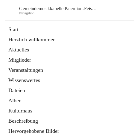
Gemeindemusikkapelle Paternion-Feistritz
Navigation
Gem
Start
Herzlich willkommen
öffnet
Instagram
Aktuelles
in
Externe Webseite
neuem
Mitglieder
Tab
öffnet
Youtube
in
Externe Webseite
Veranstaltungen
neuem
Tab
Wissenswertes
Dateien
Alben
Kulturhaus
Beschreibung
Hervorgehobene Bilder