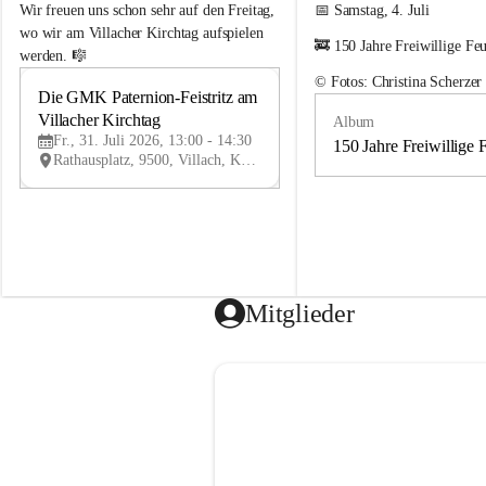
e
e
Wir freuen uns schon sehr auf den Freitag, 
📅 Samstag, 4. Juli
m
m
wo wir am Villacher Kirchtag aufspielen 
🚒 150 Jahre Freiwillige Fe
e
e
werden. 🎼
i
i
© Fotos: Christina Scherzer
n
n
Die GMK Paternion-Feistritz am 
31
d
d
Villacher Kirchtag
Album
JUL
e
e
Fr., 31. Juli 2026, 13:00 - 14:30
m
m
150 Jahre Freiwillige 
Rathausplatz, 9500, Villach, Kärnten, AUT
u
u
s
s
i
i
k
k
k
k
a
a
p
p
e
e
Mitglieder
l
l
l
l
e
e
P
P
a
a
t
t
e
e
r
r
n
n