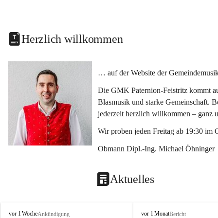
Herzlich willkommen
… auf der Website der Gemeindemusikka
Die GMK Paternion-Feistritz kommt aus
Blasmusik und starke Gemeinschaft. Bes
jederzeit herzlich willkommen – ganz 
Wir proben jeden Freitag ab 19:30 im 
Obmann Dipl.-Ing. Michael Öhninger
Aktuelles
G
G
vor 1 Woche
vor 1 Monat
Ankündigung
Bericht