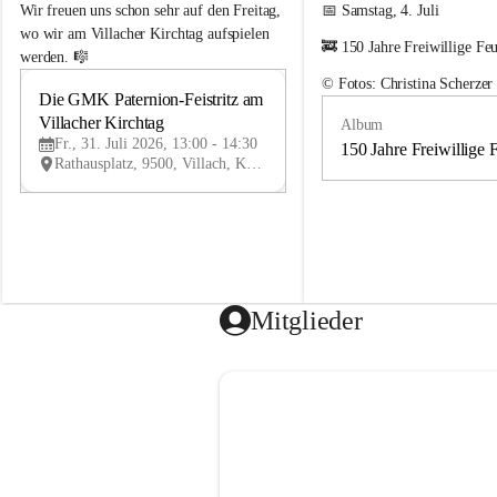
e
e
Wir freuen uns schon sehr auf den Freitag, 
📅 Samstag, 4. Juli
m
m
wo wir am Villacher Kirchtag aufspielen 
🚒 150 Jahre Freiwillige Fe
e
e
werden. 🎼
i
i
© Fotos: Christina Scherzer
n
n
Die GMK Paternion-Feistritz am 
31
d
d
Villacher Kirchtag
Album
JUL
e
e
Fr., 31. Juli 2026, 13:00 - 14:30
m
m
150 Jahre Freiwillige 
Rathausplatz, 9500, Villach, Kärnten, AUT
u
u
s
s
i
i
k
k
k
k
a
a
p
p
e
e
Mitglieder
l
l
l
l
e
e
P
P
a
a
t
t
e
e
r
r
n
n