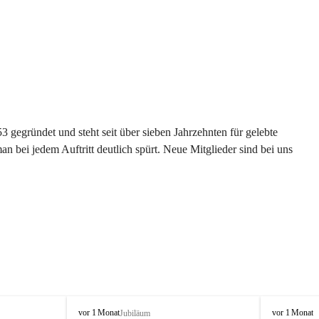
gegründet und steht seit über sieben Jahrzehnten für gelebte 
 bei jedem Auftritt deutlich spürt. Neue Mitglieder sind bei uns 
G
G
vor 1 Monat
vor 1 Monat
Jubiläum