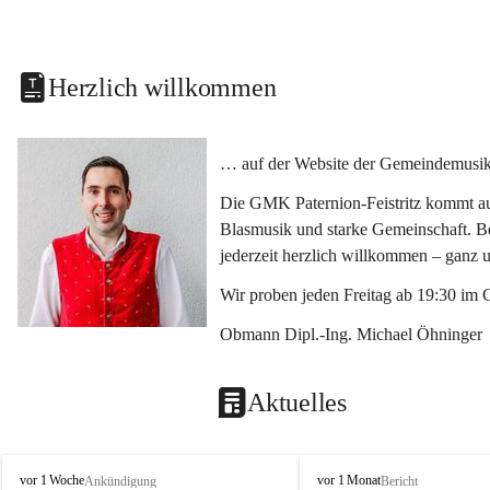
Herzlich willkommen
… auf der Website der Gemeindemusikka
Die GMK Paternion-Feistritz kommt aus
Blasmusik und starke Gemeinschaft. Bes
jederzeit herzlich willkommen – ganz 
Wir proben jeden Freitag ab 19:30 im 
Obmann Dipl.-Ing. Michael Öhninger
Aktuelles
G
G
vor 1 Woche
vor 1 Monat
Ankündigung
Bericht