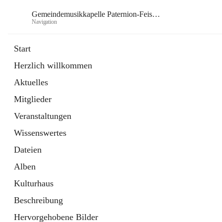
Gemeindemusikkapelle Paternion-Feistritz
Navigation
Gem
Start
Herzlich willkommen
öffnet
Instagram
Aktuelles
in
Externe Webseite
neuem
Mitglieder
Tab
öffnet
Youtube
in
Externe Webseite
Veranstaltungen
neuem
Tab
Wissenswertes
Dateien
Alben
Kulturhaus
Beschreibung
Hervorgehobene Bilder