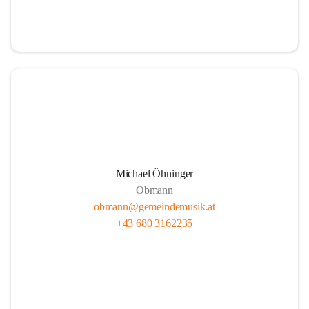
i
i
t
t
z
z
Michael Öhninger
Obmann
obmann@gemeindemusik.at
+43 680 3162235