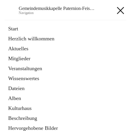
Gemeindemusikkapelle Paternion-Feistritz
Navigation
Gemeindemusikkapelle
Start
Paternion-Feistritz
Herzlich willkommen
Aktuelles
öffnet
Instagram
Mitglieder
in
Externe Webseite
neuem
Veranstaltungen
Tab
öffnet
Youtube
Wissenswertes
in
Externe Webseite
neuem
Dateien
Tab
Alben
Kulturhaus
Beschreibung
Hauptadresse
Hervorgehobene Bilder