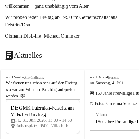
willkommen – ganz unabhängig vom Alter.
Wir proben jeden Freitag ab 19:30 im Gemeinschaftshaus 
Feistritz/Drau.
Obmann Dipl.-Ing. Michael Öhninger
Aktuelles
G
G
vor 1 Woche
vor 1 Monat
Ankündigung
Bericht
e
e
Wir freuen uns schon sehr auf den Freitag, 
📅 Samstag, 4. Juli
m
m
wo wir am Villacher Kirchtag aufspielen 
🚒 150 Jahre Freiwillige Fe
e
e
werden. 🎼
i
i
© Fotos: Christina Scherzer
n
n
Die GMK Paternion-Feistritz am 
31
d
d
Villacher Kirchtag
Album
JUL
e
e
Fr., 31. Juli 2026, 13:00 - 14:30
m
m
150 Jahre Freiwillige 
Rathausplatz, 9500, Villach, Kärnten, AUT
u
u
s
s