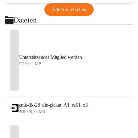
Alle Artikel sehen
Dateien
Unterstützendes Mitglied werden
PDF
•
0,1 MB
gmk-fjk-26_din-plakat_A1_rz01_x3
PDF
•
26,58 MB