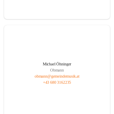
i
i
t
t
z
z
Michael Öhninger
Obmann
obmann@gemeindemusik.at
+43 680 3162235