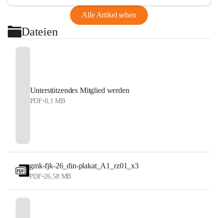
Alle Artikel sehen
Dateien
Unterstützendes Mitglied werden
PDF
•
0,1 MB
gmk-fjk-26_din-plakat_A1_rz01_x3
PDF
•
26,58 MB