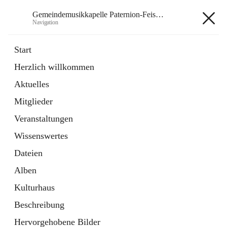
Gemeindemusikkapelle Paternion-Feistritz
Navigation
Gemeindemusikkapelle
Start
Paternion-Feistritz
Herzlich willkommen
Aktuelles
öffnet
Instagram
Mitglieder
in
Externe Webseite
neuem
Veranstaltungen
Tab
öffnet
Youtube
Wissenswertes
in
Externe Webseite
neuem
Dateien
Tab
Alben
Kulturhaus
Beschreibung
Hauptadresse
Hervorgehobene Bilder