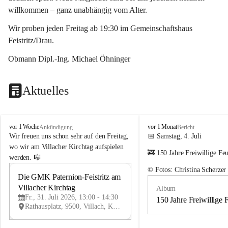
willkommen – ganz unabhängig vom Alter.
Wir proben jeden Freitag ab 19:30 im Gemeinschaftshaus 
Feistritz/Drau.
Obmann Dipl.-Ing. Michael Öhninger
Aktuelles
G
G
vor 1 Woche
vor 1 Monat
Ankündigung
Bericht
e
e
Wir freuen uns schon sehr auf den Freitag, 
📅 Samstag, 4. Juli
m
m
wo wir am Villacher Kirchtag aufspielen 
🚒 150 Jahre Freiwillige Fe
e
e
werden. 🎼
i
i
© Fotos: Christina Scherzer
n
n
Die GMK Paternion-Feistritz am 
31
d
d
Villacher Kirchtag
Album
JUL
e
e
Fr., 31. Juli 2026, 13:00 - 14:30
m
m
150 Jahre Freiwillige 
Rathausplatz, 9500, Villach, Kärnten, AUT
u
u
s
s