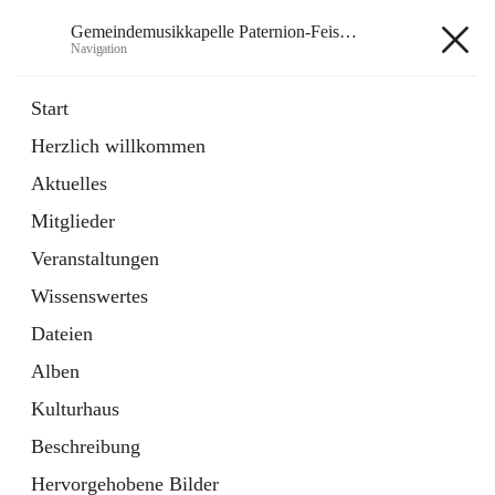
Gemeindemusikkapelle Paternion-Feistritz
Navigation
Gemeindemusikkapelle
Start
Paternion-Feistritz
Herzlich willkommen
Aktuelles
öffnet
Instagram
Mitglieder
in
Externe Webseite
neuem
Veranstaltungen
Tab
öffnet
Youtube
Wissenswertes
in
Externe Webseite
neuem
Dateien
Tab
Alben
Kulturhaus
Beschreibung
Hauptadresse
Hervorgehobene Bilder