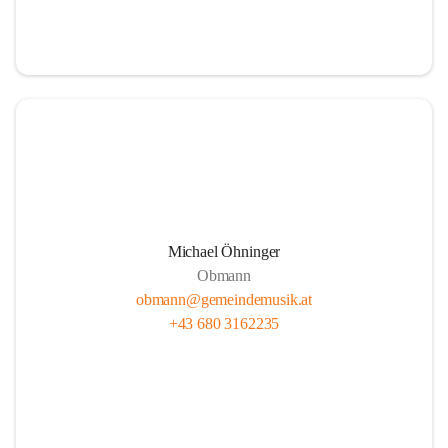
i
i
t
t
z
z
Michael Öhninger
Obmann
obmann@gemeindemusik.at
+43 680 3162235