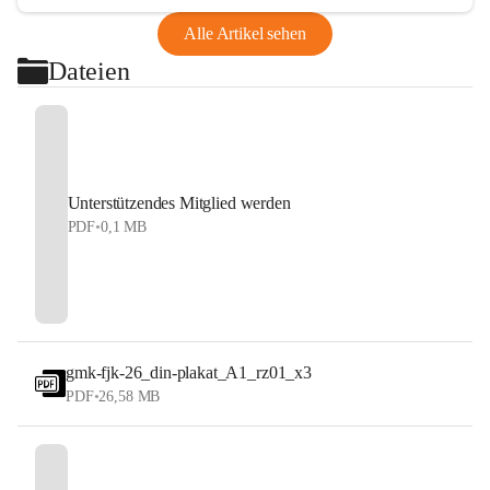
Alle Artikel sehen
Dateien
Unterstützendes Mitglied werden
PDF
•
0,1 MB
gmk-fjk-26_din-plakat_A1_rz01_x3
PDF
•
26,58 MB