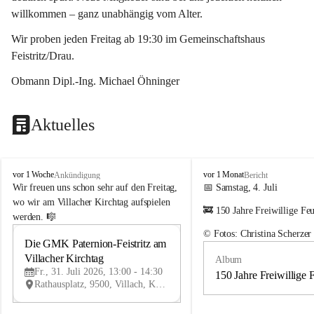
willkommen – ganz unabhängig vom Alter.
Wir proben jeden Freitag ab 19:30 im Gemeinschaftshaus 
Feistritz/Drau.
Obmann Dipl.-Ing. Michael Öhninger
Aktuelles
G
G
vor 1 Woche
vor 1 Monat
Ankündigung
Bericht
e
e
Wir freuen uns schon sehr auf den Freitag, 
📅 Samstag, 4. Juli
m
m
wo wir am Villacher Kirchtag aufspielen 
🚒 150 Jahre Freiwillige Fe
e
e
werden. 🎼
i
i
© Fotos: Christina Scherzer
n
n
Die GMK Paternion-Feistritz am 
31
d
d
Villacher Kirchtag
Album
JUL
e
e
Fr., 31. Juli 2026, 13:00 - 14:30
m
m
150 Jahre Freiwillige 
Rathausplatz, 9500, Villach, Kärnten, AUT
u
u
s
s