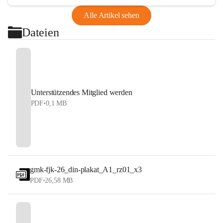
Alle Artikel sehen
Dateien
Unterstützendes Mitglied werden
PDF
•
0,1 MB
gmk-fjk-26_din-plakat_A1_rz01_x3
PDF
•
26,58 MB