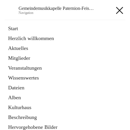
Gemeindemusikkapelle Paternion-Feistritz
Navigation
Gemeindemusikkapelle
Start
Paternion-Feistritz
Herzlich willkommen
Aktuelles
öffnet
Instagram
Mitglieder
in
Externe Webseite
neuem
Veranstaltungen
Tab
öffnet
Youtube
Wissenswertes
in
Externe Webseite
neuem
Dateien
Tab
Alben
Kulturhaus
Beschreibung
Hauptadresse
Hervorgehobene Bilder