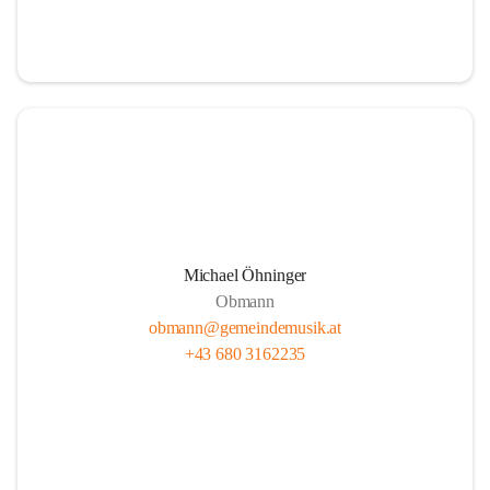
i
i
t
t
z
z
Michael Öhninger
Obmann
obmann@gemeindemusik.at
+43 680 3162235