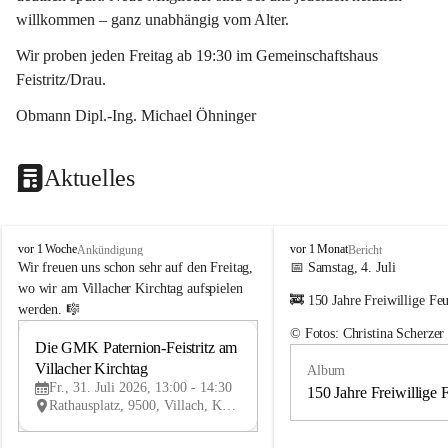
willkommen – ganz unabhängig vom Alter.
Wir proben jeden Freitag ab 19:30 im Gemeinschaftshaus 
Feistritz/Drau.
Obmann Dipl.-Ing. Michael Öhninger
Aktuelles
G
G
vor 1 Woche
vor 1 Monat
Ankündigung
Bericht
e
e
Wir freuen uns schon sehr auf den Freitag, 
📅 Samstag, 4. Juli
m
m
wo wir am Villacher Kirchtag aufspielen 
🚒 150 Jahre Freiwillige Fe
e
e
werden. 🎼
i
i
© Fotos: Christina Scherzer
n
n
Die GMK Paternion-Feistritz am 
31
d
d
Villacher Kirchtag
Album
JUL
e
e
Fr., 31. Juli 2026, 13:00 - 14:30
m
m
150 Jahre Freiwillige 
Rathausplatz, 9500, Villach, Kärnten, AUT
u
u
s
s