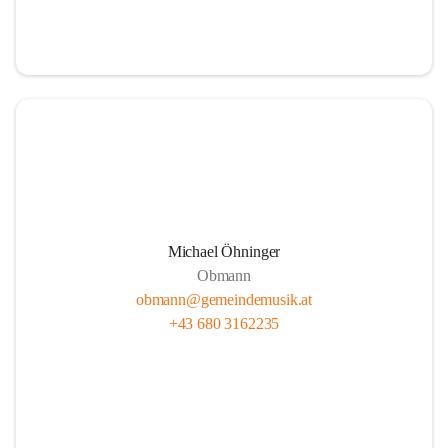
i
i
t
t
z
z
Michael Öhninger
Obmann
obmann@gemeindemusik.at
+43 680 3162235