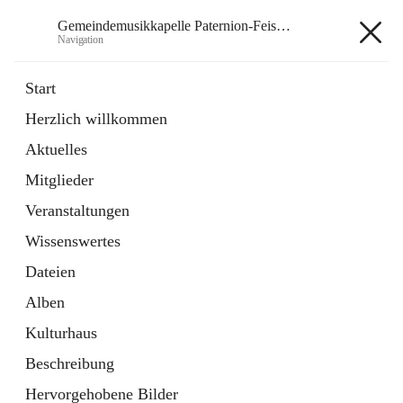
Gemeindemusikkapelle Paternion-Feistritz
Navigation
Gemeindemusikkapelle
Start
Paternion-Feistritz
Herzlich willkommen
Aktuelles
öffnet
Instagram
Mitglieder
in
Externe Webseite
neuem
Veranstaltungen
Tab
öffnet
Youtube
Wissenswertes
in
Externe Webseite
neuem
Dateien
Tab
Alben
Kulturhaus
Beschreibung
Hauptadresse
Hervorgehobene Bilder