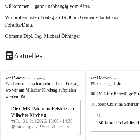
willkommen – ganz unabhängig vom Alter.
Wir proben jeden Freitag ab 19:30 im Gemeinschaftshaus 
Feistritz/Drau.
Obmann Dipl.-Ing. Michael Öhninger
Aktuelles
G
G
vor 1 Woche
vor 1 Monat
Ankündigung
Bericht
e
e
Wir freuen uns schon sehr auf den Freitag, 
📅 Samstag, 4. Juli
m
m
wo wir am Villacher Kirchtag aufspielen 
🚒 150 Jahre Freiwillige Fe
e
e
werden. 🎼
i
i
© Fotos: Christina Scherzer
n
n
Die GMK Paternion-Feistritz am 
31
d
d
Villacher Kirchtag
Album
JUL
e
e
Fr., 31. Juli 2026, 13:00 - 14:30
m
m
150 Jahre Freiwillige 
Rathausplatz, 9500, Villach, Kärnten, AUT
u
u
s
s