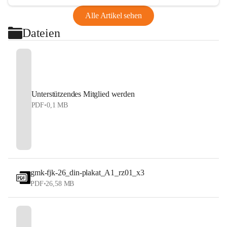
Alle Artikel sehen
Dateien
Unterstützendes Mitglied werden
PDF
•
0,1 MB
gmk-fjk-26_din-plakat_A1_rz01_x3
PDF
•
26,58 MB