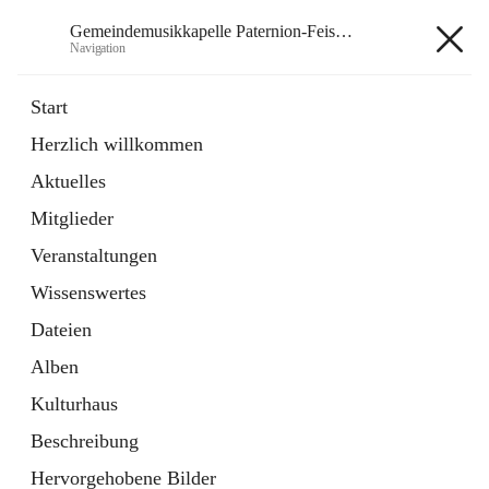
Gemeindemusikkapelle Paternion-Feistritz
Navigation
Gemeindemusikkapelle
Start
Paternion-Feistritz
Herzlich willkommen
Aktuelles
öffnet
Instagram
Mitglieder
in
Externe Webseite
neuem
Veranstaltungen
Tab
öffnet
Youtube
Wissenswertes
in
Externe Webseite
neuem
Dateien
Tab
Alben
Kulturhaus
Beschreibung
Hauptadresse
Hervorgehobene Bilder