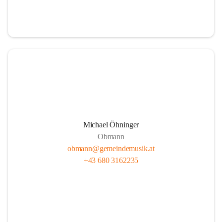
i
i
t
t
z
z
Michael Öhninger
Obmann
obmann@gemeindemusik.at
+43 680 3162235