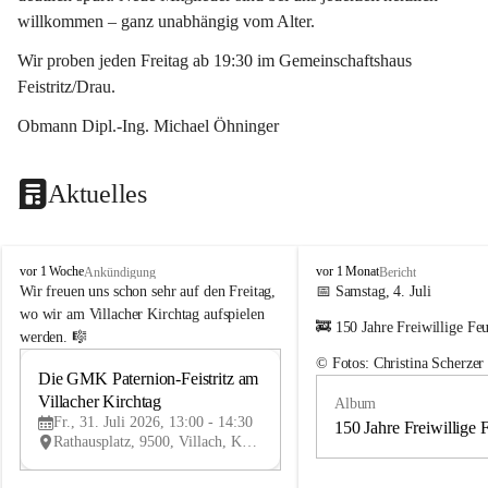
willkommen – ganz unabhängig vom Alter.
Wir proben jeden Freitag ab 19:30 im Gemeinschaftshaus 
Feistritz/Drau.
Obmann Dipl.-Ing. Michael Öhninger
Aktuelles
G
G
vor 1 Woche
vor 1 Monat
Ankündigung
Bericht
e
e
Wir freuen uns schon sehr auf den Freitag, 
📅 Samstag, 4. Juli
m
m
wo wir am Villacher Kirchtag aufspielen 
🚒 150 Jahre Freiwillige Fe
e
e
werden. 🎼
i
i
© Fotos: Christina Scherzer
n
n
Die GMK Paternion-Feistritz am 
31
d
d
Villacher Kirchtag
Album
JUL
e
e
Fr., 31. Juli 2026, 13:00 - 14:30
m
m
150 Jahre Freiwillige 
Rathausplatz, 9500, Villach, Kärnten, AUT
u
u
s
s