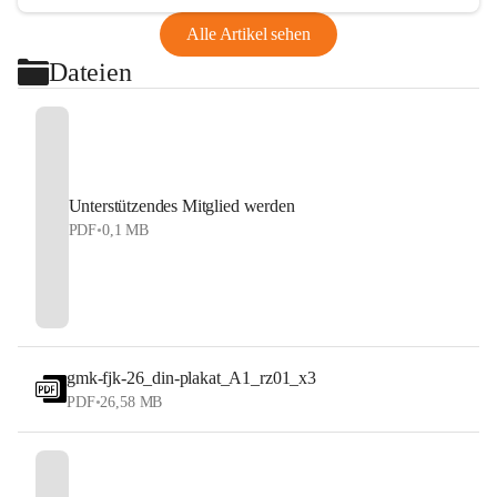
Alle Artikel sehen
Dateien
Unterstützendes Mitglied werden
PDF
•
0,1 MB
gmk-fjk-26_din-plakat_A1_rz01_x3
PDF
•
26,58 MB