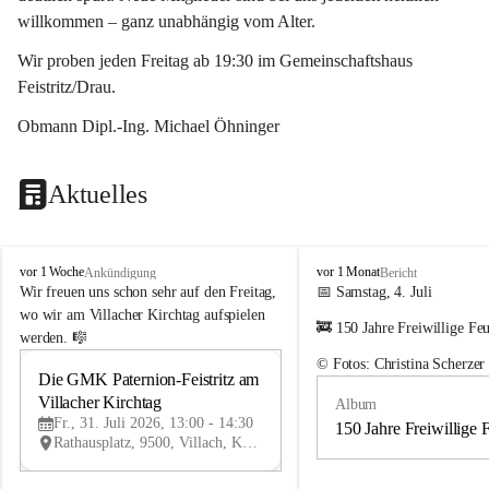
willkommen – ganz unabhängig vom Alter.
Wir proben jeden Freitag ab 19:30 im Gemeinschaftshaus 
Feistritz/Drau.
Obmann Dipl.-Ing. Michael Öhninger
Aktuelles
G
G
vor 1 Woche
vor 1 Monat
Ankündigung
Bericht
e
e
Wir freuen uns schon sehr auf den Freitag, 
📅 Samstag, 4. Juli
m
m
wo wir am Villacher Kirchtag aufspielen 
🚒 150 Jahre Freiwillige Fe
e
e
werden. 🎼
i
i
© Fotos: Christina Scherzer
n
n
Die GMK Paternion-Feistritz am 
31
d
d
Villacher Kirchtag
Album
JUL
e
e
Fr., 31. Juli 2026, 13:00 - 14:30
m
m
150 Jahre Freiwillige 
Rathausplatz, 9500, Villach, Kärnten, AUT
u
u
s
s