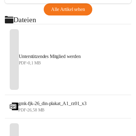
Alle Artikel sehen
Dateien
Unterstützendes Mitglied werden
PDF
•
0,1 MB
gmk-fjk-26_din-plakat_A1_rz01_x3
PDF
•
26,58 MB