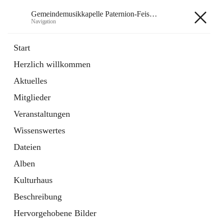
Gemeindemusikkapelle Paternion-Feistritz
Navigation
Gemeindemusikkapelle
Start
Paternion-Feistritz
Herzlich willkommen
Aktuelles
öffnet
Instagram
Mitglieder
in
Externe Webseite
neuem
Veranstaltungen
Tab
öffnet
Youtube
Wissenswertes
in
Externe Webseite
neuem
Dateien
Tab
Alben
Kulturhaus
Beschreibung
Hauptadresse
Hervorgehobene Bilder