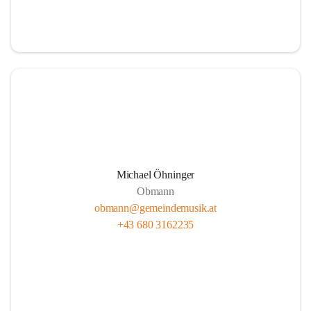
i
i
t
t
z
z
Michael Öhninger
Obmann
obmann@gemeindemusik.at
+43 680 3162235