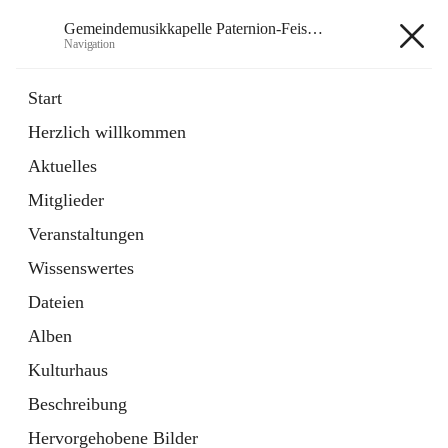
Gemeindemusikkapelle Paternion-Feistritz
Navigation
Gemeindemusikkapelle
Start
Paternion-Feistritz
Herzlich willkommen
Aktuelles
öffnet
Instagram
Mitglieder
in
Externe Webseite
neuem
Veranstaltungen
Tab
öffnet
Youtube
Wissenswertes
in
Externe Webseite
neuem
Dateien
Tab
Alben
Kulturhaus
Beschreibung
Hauptadresse
Hervorgehobene Bilder