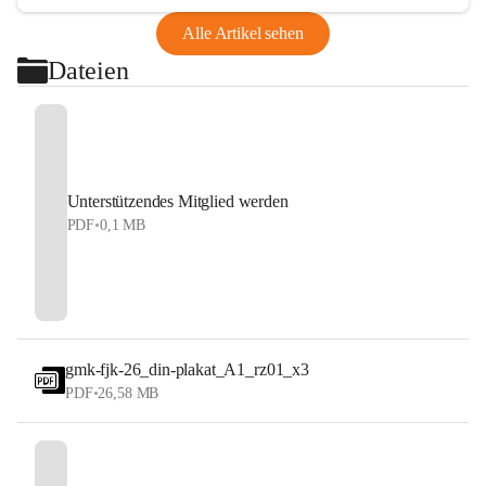
Alle Artikel sehen
Dateien
Unterstützendes Mitglied werden
PDF
•
0,1 MB
gmk-fjk-26_din-plakat_A1_rz01_x3
PDF
•
26,58 MB