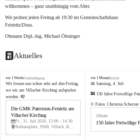
willkommen – ganz unabhängig vom Alter.
Wir proben jeden Freitag ab 19:30 im Gemeinschaftshaus 
Feistritz/Drau.
Obmann Dipl.-Ing. Michael Öhninger
Aktuelles
G
G
vor 1 Woche
vor 1 Monat
Ankündigung
Bericht
e
e
Wir freuen uns schon sehr auf den Freitag, 
📅 Samstag, 4. Juli
m
m
wo wir am Villacher Kirchtag aufspielen 
🚒 150 Jahre Freiwillige Fe
e
e
werden. 🎼
i
i
© Fotos: Christina Scherzer
n
n
Die GMK Paternion-Feistritz am 
31
d
d
Villacher Kirchtag
Album
JUL
e
e
Fr., 31. Juli 2026, 13:00 - 14:30
m
m
150 Jahre Freiwillige 
Rathausplatz, 9500, Villach, Kärnten, AUT
u
u
s
s