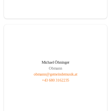
i
i
t
t
z
z
Michael Öhninger
Obmann
obmann@gemeindemusik.at
+43 680 3162235